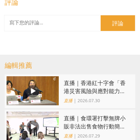
評論
評論
編輯推薦
直播｜香港紅十字會「香
港災害風險與應對能力地
圖2026」研究發佈會
直播
| 2026.07.30
直播｜食環署打擊無牌小
販非法出售食物行動簡報
會
直播
| 2026.07.29