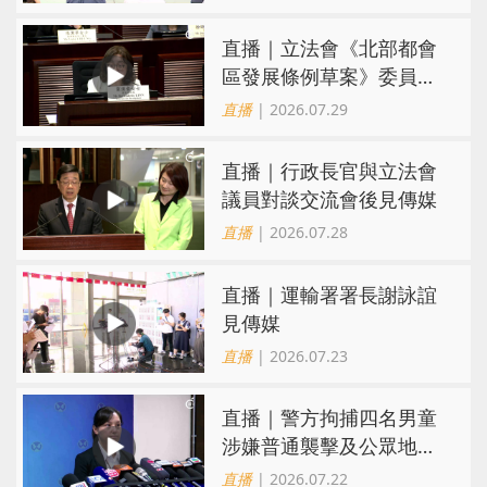
直播｜立法會《北部都會
區發展條例草案》委員會
會議
直播
| 2026.07.29
直播｜行政長官與立法會
議員對談交流會後見傳媒
直播
| 2026.07.28
直播｜運輸署署長謝詠誼
見傳媒
直播
| 2026.07.23
直播｜警方拘捕四名男童
涉嫌普通襲擊及公眾地方
內擾亂秩序行為
直播
| 2026.07.22