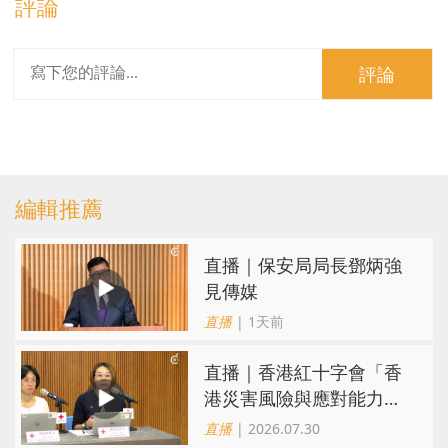
評論
評論
編輯推薦
直播｜保安局局長鄧炳強
見傳媒
直播
| 1天前
直播｜香港紅十字會「香
港災害風險與應對能力地
圖2026」研究發佈會
直播
| 2026.07.30