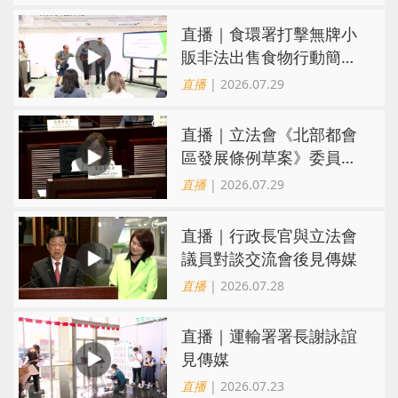
直播｜食環署打擊無牌小
販非法出售食物行動簡報
會
直播
| 2026.07.29
直播｜立法會《北部都會
區發展條例草案》委員會
會議
直播
| 2026.07.29
直播｜行政長官與立法會
議員對談交流會後見傳媒
直播
| 2026.07.28
直播｜運輸署署長謝詠誼
見傳媒
直播
| 2026.07.23