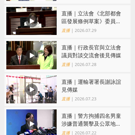
直播｜立法會《北部都會
區發展條例草案》委員會
會議
直播
| 2026.07.29
直播｜行政長官與立法會
議員對談交流會後見傳媒
直播
| 2026.07.28
直播｜運輸署署長謝詠誼
見傳媒
直播
| 2026.07.23
直播｜警方拘捕四名男童
涉嫌普通襲擊及公眾地方
內擾亂秩序行為
直播
| 2026.07.22