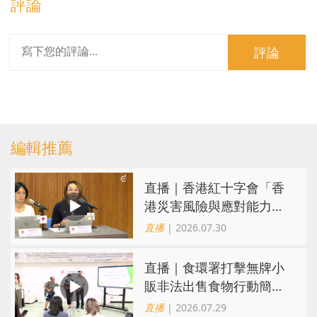
評論
評論
編輯推薦
直播｜香港紅十字會「香
港災害風險與應對能力地
圖2026」研究發佈會
直播
| 2026.07.30
直播｜食環署打擊無牌小
販非法出售食物行動簡報
會
直播
| 2026.07.29