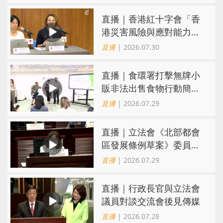
直播｜香港紅十字會「香
港災害風險與應對能力地
圖2026」研究發佈會
直播
| 2026.07.30
直播｜食環署打擊無牌小
販非法出售食物行動簡報
會
直播
| 2026.07.29
直播｜立法會《北部都會
區發展條例草案》委員會
會議
直播
| 2026.07.29
直播｜行政長官與立法會
議員對談交流會後見傳媒
直播
| 2026.07.28