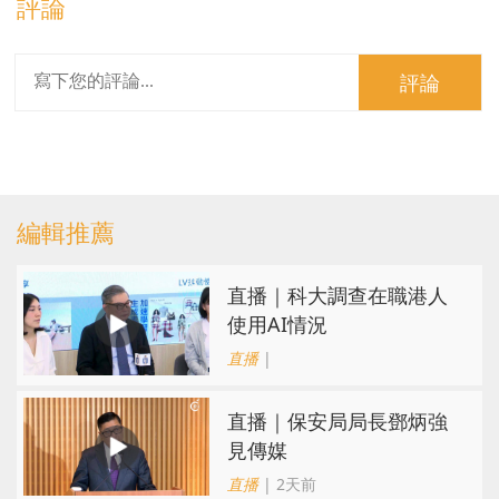
評論
評論
編輯推薦
直播｜科大調查在職港人
使用AI情況
直播
|
直播｜保安局局長鄧炳強
見傳媒
直播
| 2天前