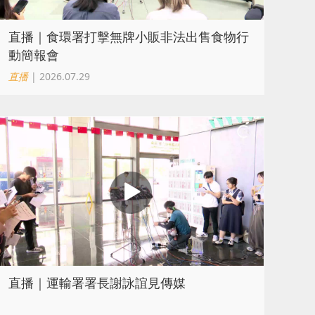
直播｜食環署打擊無牌小販非法出售食物行
動簡報會
直播
| 2026.07.29
直播｜運輸署署長謝詠誼見傳媒