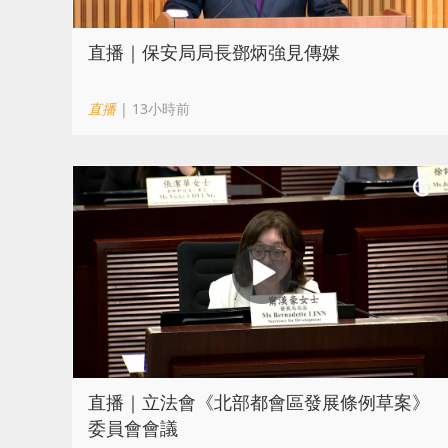
直播｜保安局局長鄧炳強見傳媒
直播
| 13小時前
直播｜立法會《北部都會區發展條例草案》
委員會會議