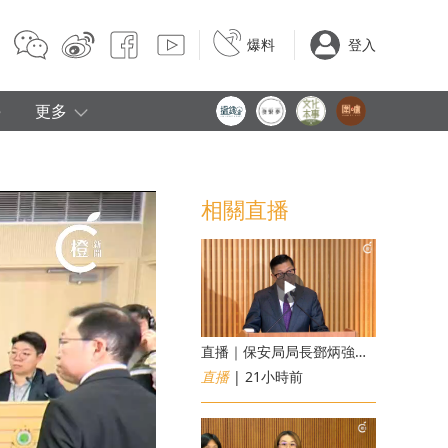
爆料
登入
e
更多
相關直播
直播｜保安局局長鄧炳強見傳媒
直播
| 21小時前