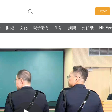
下載APP
論
財經
文化
親子教育
生活
娛樂
公仔紙
HK Ey