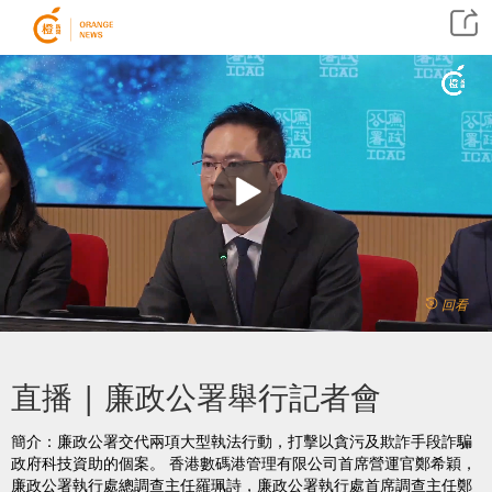
回看
直播 | 廉政公署舉行記者會
簡介：廉政公署交代兩項大型執法行動，打擊以貪污及欺詐手段詐騙
政府科技資助的個案。 香港數碼港管理有限公司首席營運官鄭希穎，
廉政公署執行處總調查主任羅珮詩，廉政公署執行處首席調查主任鄭