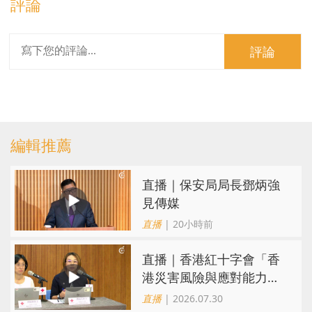
評論
評論
編輯推薦
直播｜保安局局長鄧炳強
見傳媒
直播
| 20小時前
直播｜香港紅十字會「香
港災害風險與應對能力地
圖2026」研究發佈會
直播
| 2026.07.30