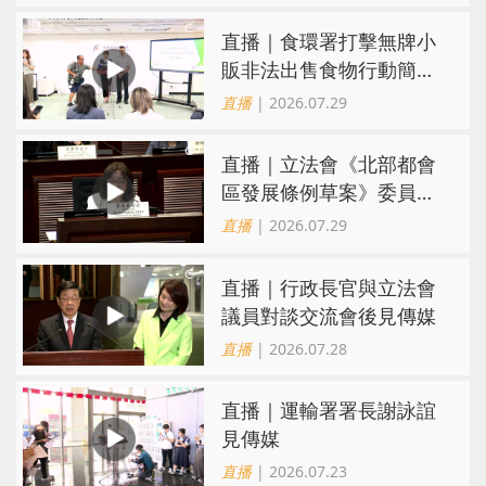
直播｜食環署打擊無牌小
販非法出售食物行動簡報
會
直播
| 2026.07.29
直播｜立法會《北部都會
區發展條例草案》委員會
會議
直播
| 2026.07.29
直播｜行政長官與立法會
議員對談交流會後見傳媒
直播
| 2026.07.28
直播｜運輸署署長謝詠誼
見傳媒
直播
| 2026.07.23