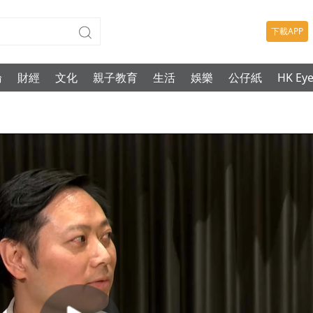
下載APP
論
財經
文化
親子教育
生活
娛樂
公仔紙
HK Ey