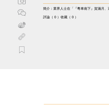
簡介：業界人士在「『粵車南下』賀滿月、
評論（ 0 ）
收藏（ 0 ）