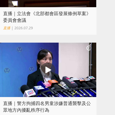
直播｜立法會《北部都會區發展條例草案》
委員會會議
直播
| 2026.07.29
直播｜警方拘捕四名男童涉嫌普通襲擊及公
眾地方內擾亂秩序行為