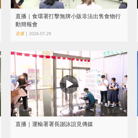
直播｜食環署打擊無牌小販非法出售食物行
動簡報會
直播
| 2026.07.29
直播｜運輸署署長謝詠誼見傳媒