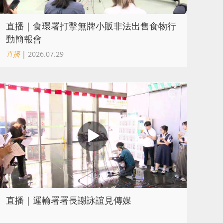
直播｜食環署打擊無牌小販非法出售食物行
動簡報會
直播
| 2026.07.29
直播｜運輸署署長謝詠誼見傳媒