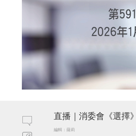
直播｜消委會《選擇
編輯：薩莉