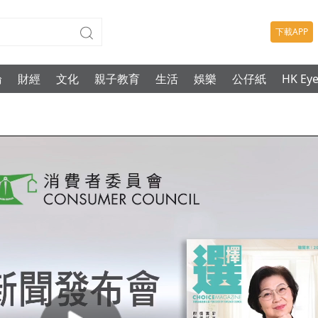
下載APP
論
財經
文化
親子教育
生活
娛樂
公仔紙
HK Ey