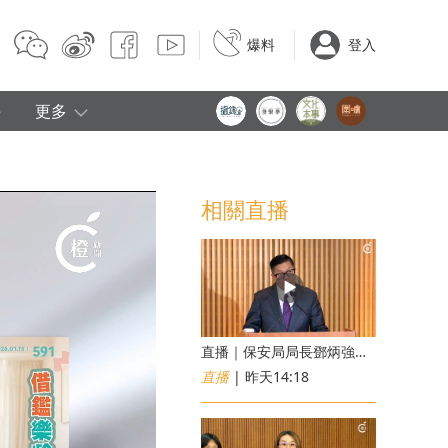
爆料
登入
e
更多
相關直播
直播｜保安局局長鄧炳強見傳媒
直播
| 昨天14:18