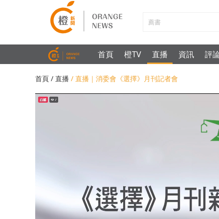
首頁
橙TV
直播
資訊
評
首頁
/ 直播
/ 直播｜消委會《選擇》月刊記者會