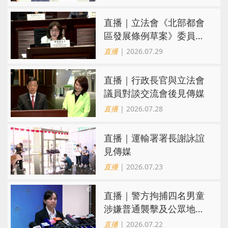
直播｜立法會《北部都會
區發展條例草案》委員會
會議
直播
| 2026.07.29
直播｜行政長官與立法會
議員對談交流會後見傳媒
直播
| 2026.07.28
直播｜運輸署署長謝詠誼
見傳媒
直播
| 2026.07.23
直播｜警方拘捕四名男童
涉嫌普通襲擊及公眾地方
內擾亂秩序行為
直播
| 2026.07.22