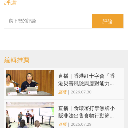
評論
評論
編輯推薦
直播｜香港紅十字會「香
港災害風險與應對能力地
圖2026」研究發佈會
直播
| 2026.07.30
直播｜食環署打擊無牌小
販非法出售食物行動簡報
會
直播
| 2026.07.29