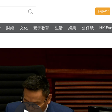
下載APP
論
財經
文化
親子教育
生活
娛樂
公仔紙
HK Ey