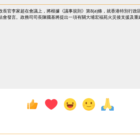
政長官李家超在會議上，將根據《議事規則》第8(a)條，就香港特別行
法會發言。政務司司長陳國基將提出一項有關大埔宏福苑火災後支援及重