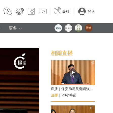
爆料
登入
e
更多
相關直播
直播｜保安局局長鄧炳強見傳媒
直播
| 20小時前