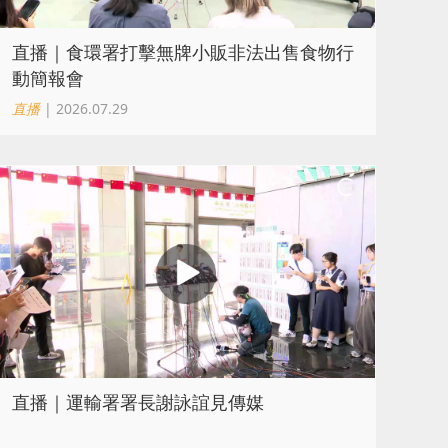
直播｜食環署打擊無牌小販非法出售食物行
動簡報會
直播
| 2026.07.29
直播｜運輸署署長謝詠誼見傳媒