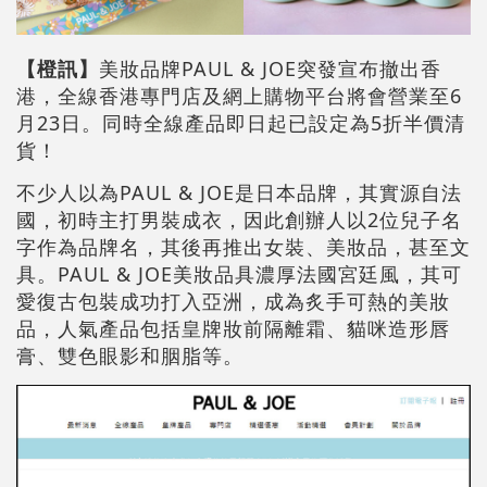
【橙訊】
美妝品牌PAUL & JOE突發宣布撤出香
港，全線香港專門店及網上購物平台將會營業至6
月23日。同時全線產品即日起已設定為5折半價清
貨！
不少人以為PAUL & JOE是日本品牌，其實源自法
國，初時主打男裝成衣，因此創辦人以2位兒子名
字作為品牌名，其後再推出女裝、美妝品，甚至文
具。PAUL & JOE美妝品具濃厚法國宮廷風，其可
愛復古包裝成功打入亞洲，成為炙手可熱的美妝
品，人氣產品包括皇牌妝前隔離霜、貓咪造形唇
膏、雙色眼影和胭脂等。