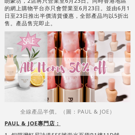
朗豪坊，2店將只營業至6月23日。同時香港地區
的網上購物平台亦只會營業至6月23日。並由6月1
日至23日推出半價清貨優惠，全部產品均以5折出
售。產品售完即止。
全線產品半價。（圖：PAUL & JOE）
PAUL & JOE專門店：
1. 銅鑼灣軒尼詩道555號崇光百貨B1樓11D舖