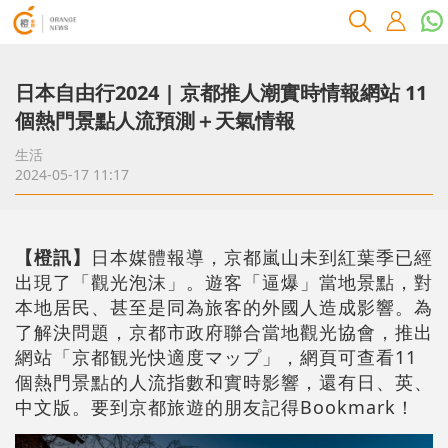
日本自由行2024 | 京都推人潮實時情報網站 11
個熱門景點人流預測＋天氣情報
生活
2024-05-17 11:17
【橙訊】
日本媒體報導，京都嵐山未到紅葉季已經
出現了「觀光泡沫」。遊客「逼爆」當地景點，對
本地居民、甚至是同為旅客的外國人造成影響。為
了解決問題，京都市政府聯合當地觀光協會，推出
網站「京都観光快適度マップ」，網頁可查看11
個熱門景點的人流指數和實時影響，還有日、英、
中文版。要到京都旅遊的朋友記得Bookmark！