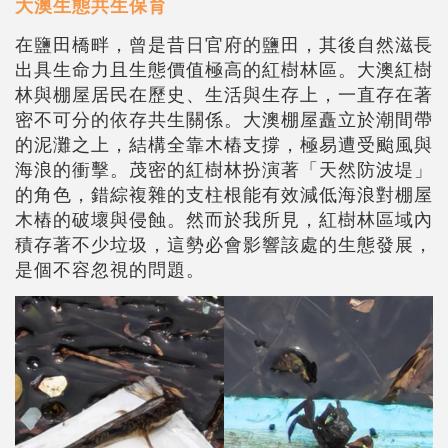
大澳生態共生保育
在鹽田橋畔，曾是昔日官府的鹽田，其後自然滋長
出具生命力且生態價值極高的紅樹林區。大澳紅樹
林與棚屋居民在歷史、生活與生存上，一直存在著
密不可分的依存共生關係。大澳棚屋矗立於潮間帶
的泥灘之上，結構全靠木樁支撐，極易遭受颱風與
海浪的衝擊。茂密的紅樹林扮演著「天然防波堤」
的角色，錯綜複雜的支柱根能有效減低海浪對棚屋
木樁的破壞與侵蝕。然而於我所見，紅樹林區域內
積存著不少垃圾，這勢必會影響該處的生態發展，
是個不容忽視的問題。