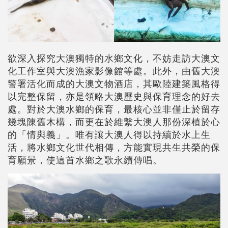
欲深入探究大澳獨特的水鄉文化，不妨走訪大澳文
化工作室與大澳漁家影像館等處。此外，由舊大澳
警署活化而成的大澳文物酒店，其歐陸建築風格得
以完整保留，亦是領略大澳歷史與保育理念的好去
處。對於大澳水鄉的保育，最核心並非僅止於留存
幾塊陳舊木構，而更在於維繫大澳人那份深植於心
的「情與義」。唯有讓大澳人得以持續於水上生
活，將水鄉文化世代相傳，方能實現共生共榮的保
育願景，使這首水鄉之歌永續傳唱。