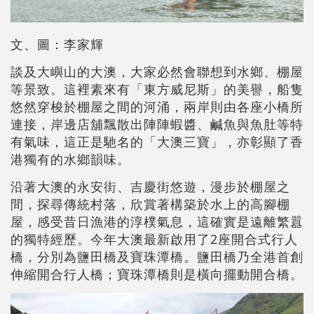
文、圖：李家輝
談及大嶼山的大澳，大家必然會聯想到水鄉、棚屋
等景致。這裡素來有「東方威尼斯」的美譽，船隻
悠然穿梭於棚屋之間的河涌，兩岸則由各座小橋所
連接，岸邊店舖飄散出陣陣蝦醬、鹹魚與魚肚等特
有氣味，這正是馳名的「大澳三寶」，亦彰顯了香
港獨有的水鄉韻味。
沿著大澳的永安街、吉慶街悠遊，漫步於棚屋之
間，探尋傳統村落，欣賞著構築於水上的高腳棚
屋，感受昔日漁港的淳樸氣息，這確實是遠離繁囂
的獨特經歷。今年大澳最新啟用了2座開合式行人
橋，分別為鹽田橋及寶珠潭橋。鹽田橋乃全港首創
伸縮開合行人橋；寶珠潭橋則是橫向擺動開合橋。