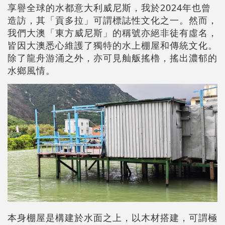
享譽全球的水都意大利威尼斯，我於2024年也曾
造訪，其「貢多拉」可謂標誌性文化之一。然而，
我們大澳「東方威尼斯」的稱號亦絕非徒有虛名，
皆因大澳悉心維護了獨特的水上棚屋和傳統文化。
除了龍舟游涌之外，亦可見舢舨搖櫓，搖出濃郁的
水鄉風情。
本身棚屋是構建於水面之上，以木材搭建，可謂極