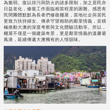
為脆弱。復以排污與防火的諸多限制，加之居民亦
日益老化，修復工作面臨相當程度的困難。感恩有
民間團體默默為長者們修復棚屋，當地社企與居民
更致力扶持婦女、傳承守望相助的鄰里情義，並積
極推動大澳的深度考察與文化體驗活動等。所以，
棚屋不僅是一個建築奇景，更是鄰里情義的溫馨避
風港，延續傳遞大澳獨有的人情韻味。