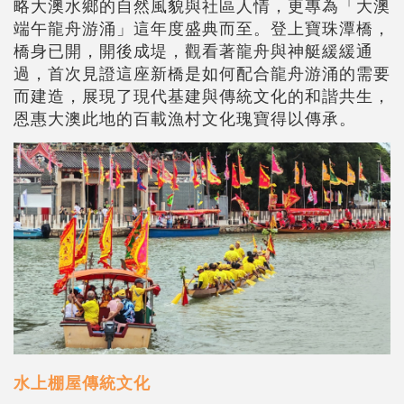
略大澳水鄉的自然風貌與社區人情，更專為「大澳
端午龍舟游涌」這年度盛典而至。登上寶珠潭橋，
橋身已開，開後成堤，觀看著龍舟與神艇緩緩通
過，首次見證這座新橋是如何配合龍舟游涌的需要
而建造，展現了現代基建與傳統文化的和諧共生，
恩惠大澳此地的百載漁村文化瑰寶得以傳承。
水上棚屋傳統文化