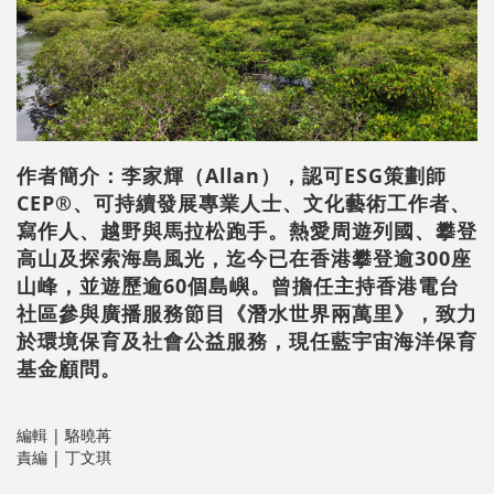
作者簡介：李家輝（Allan），認可ESG策劃師
CEP®、可持續發展專業人士、文化藝術工作者、
寫作人、越野與馬拉松跑手。熱愛周遊列國、攀登
高山及探索海島風光，迄今已在香港攀登逾300座
山峰，並遊歷逾60個島嶼。曾擔任主持香港電台
社區參與廣播服務節目《潛水世界兩萬里》，致力
於環境保育及社會公益服務，現任藍宇宙海洋保育
基金顧問。
編輯 | 駱曉苒
責編 | 丁文琪