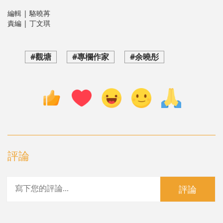
編輯 | 駱曉苒
責編 | 丁文琪
#觀塘
#專欄作家
#余曉彤
評論
評論