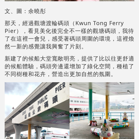
文、圖：余曉彤
那天，經過觀塘渡輪碼頭（Kwun Tong Ferry
Pier），看見美化後完全不一樣的觀塘碼頭，我待
了在這裡一會兒，感受著碼頭周圍的環境，這裡煥
然一新的感覺讓我興奮了片刻。
新建了的候船大堂寬敞明亮，提供了比以往更舒適
的候船體驗，碼頭旁邊還增加了綠化空間，種植了
不同樹種和花卉，營造出更加自然的氛圍。