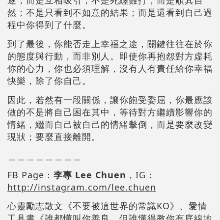
然；不是只看到不如意的結果；而是還看到自己過
程中你得到了什麼。
到了最後，你能否走上幸福之途，關鍵往往在於你
的態度與行動，而非別人。即使你再抱怨對方虛耗
你的心力，你也必須理解，沒有人有責任給你幸福
快樂，除了你自己。
因此，若然有一段關係，讓你飽受委屈，你最應該
做的不是將自己困在其中，等待對方繼續影響你的
情緒，繼而自己被自己的情緒擊倒，而是要麼改變
現狀；要麼直接離開。
＿＿＿＿＿＿＿＿
FB Page：
李專 Lee Chuen
，IG：
http://instagram.com/lee.chuen
心靈勵志散文《不要被這世界的常識KO》、愛情
工具書《誰都懂叫你善良，但誰懂得教你有底線地