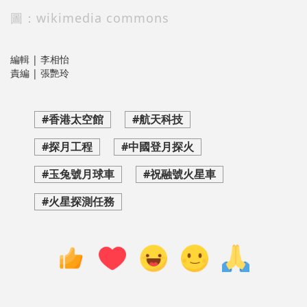
圖：wikimedia commons
編輯 | 李相怡
責編 | 張艷玲
#香港太空館
#航天科技
#探月工程
#中國登月探火
#玉兔號月球車
#祝融號火星車
#火星探測任務