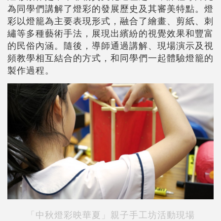
為同學們講解了燈彩的發展歷史及其審美特點。燈
彩以燈籠為主要表現形式，融合了繪畫、剪紙、刺
繡等多種藝術手法，展現出繽紛的視覺效果和豐富
的民俗內涵。隨後，導師通過講解、現場演示及視
頻教學相互結合的方式，和同學們一起體驗燈籠的
製作過程。
「中秋燈彩映華夏」親子手工坊活動現場