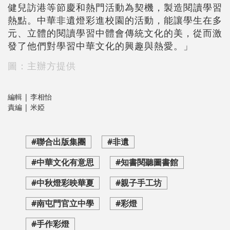
健兒訪港等節慶和熱門活動為契機，製造閱讀學習
熱點。中華非遺燈彩進校園的活動，能讓學生在多
元、立體的閱讀學習中體會傳統文化的美，從而激
發了他們對學習中華文化的興趣與熱愛。」
圖：主辦方提供
編輯 | 李相怡
責編 | 米婭
#聯合出版集團
#非遺
#中華文化有意思
#知書閱聽圖書館
#中秋燈彩映華夏
#親子手工坊
#南屯門官立中學
#彩燈
#手作彩燈