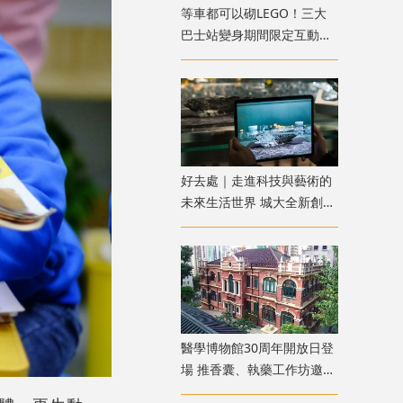
等車都可以砌LEGO！三大
巴士站變身期間限定互動遊
樂點
好去處｜走進科技與藝術的
未來生活世界 城大全新創意
展覽免費參觀
醫學博物館30周年開放日登
場 推香囊、執藥工作坊邀親
子同樂