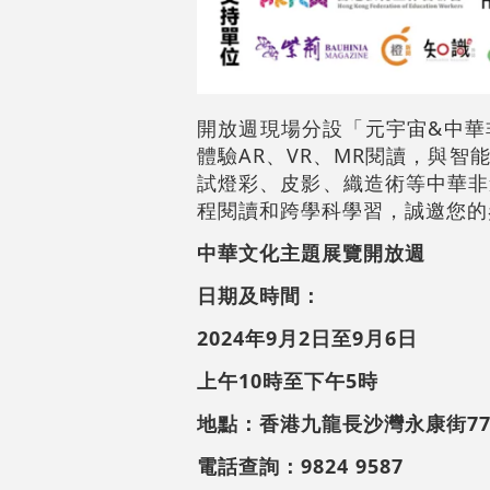
開放週現場分設「元宇宙&中華
體驗AR、VR、MR閱讀，與
試燈彩、皮影、織造術等中華非
程閱讀和跨學科學習，誠邀您的
中華文化主題展覽開放週
日期及時間：
2024年9月2日至9月6日
上午10時至下午5時
地點：香港九龍長沙灣永康街77號
電話查詢：9824 9587