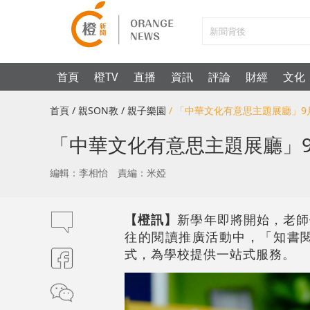
首頁
橙TV
直播
資訊
評論
財經
文化
首頁
/ 親SON教
/ 親子樂園
/ 「中華文化有意思主題展廳」9
「中華文化有意思主題展廳」9
編輯：李相怡
責編：米婭
【橙訊】
新學年即將開始，老師
往的閱讀推廣活動中，「知書
式，為學校提供一站式服務。