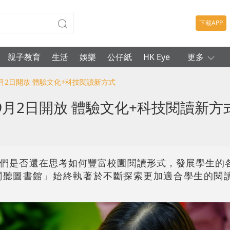
下載APP
親子教育
生活
娛樂
公仔紙
HK Eye
更多
月2日開放 體驗文化+科技閱讀新方式
月2日開放 體驗文化+科技閱讀新方
們是否還在思考如何豐富校園閱讀形式，發展學生的
閱聽圖書館」始終執著於不斷探索更加適合學生的閱