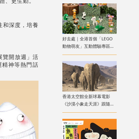
立體、更生動。
性和深度，培養
好去處｜全港首個「LEGO
動物萌友」互動體驗專區可
愛登場！
展覽開放週」活
運精神等熱門話
香港太空館全新球幕電影
《沙漠小象走天涯》跟隨滿
月非洲象穿越荒漠旅程