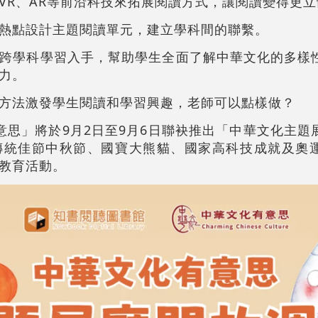
VR、AR等前沿科技來拓展閱讀方式，讓閱讀變得更
熱點設計主題閱讀單元，建立學科間的聯繫。
跨學科學習入手，幫助學生全面了解中華文化的多樣
力。
方法激發學生閱讀和學習興趣，老師可以點樣做？
意思」將於9月2日至9月6日聯袂推出「中華文化主題
傳統佳節中秋節、國寶大熊貓、國家高科技成就及奧
教育活動。