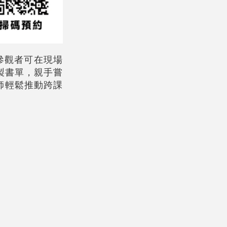
參觀者可在現場
製書單，親手嘗
師輕鬆推動跨課