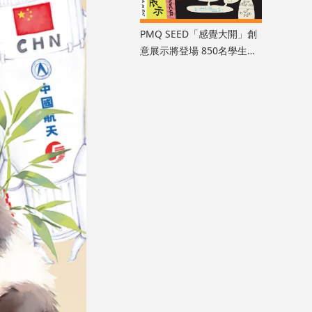
PMQ SEED「感覺大開」創
意展示將登場 850名學生以
七感解鎖無限創造力