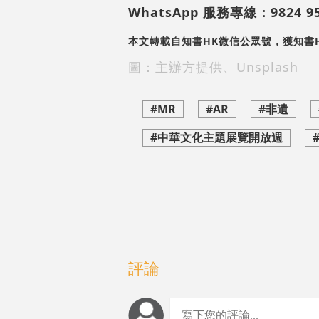
WhatsApp 服務專線：9824 958
本文轉載自知書HK微信公眾號，獲知書
圖：主辦方提供、Unsplash
#MR
#AR
#非遺
#中華文化主題展覽開放週
評論