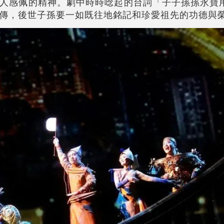
人感佩的精神。劇中時時唸起的台詞「子子孫孫永寶
傳，後世子孫要一如既往地銘記和珍愛祖先的功德與