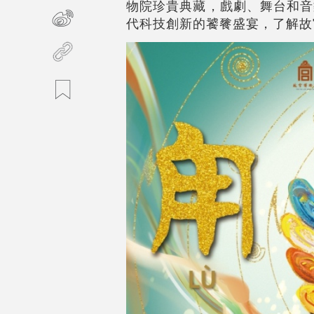
物院珍貴典藏，戲劇、舞台和音
代科技創新的饕餮盛宴，了解故