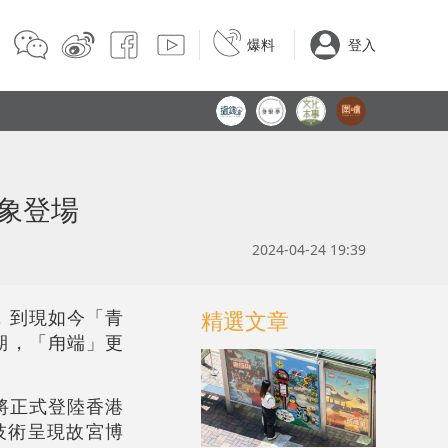
爆料
登入
象登場
2024-04-24 19:39
精選文章
，到現如今「青
期，「甪端」更
將正式登陸香港
技術呈現故宮博