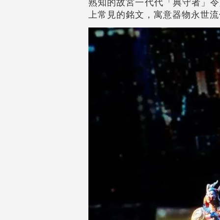
熟知的故宮一代代「典守者」令
上常見的銘文，寓意器物永世流