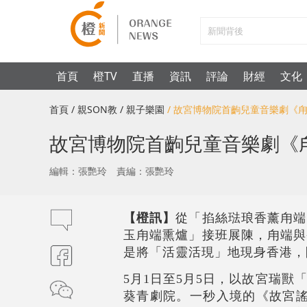
首頁
橙TV
直播
資訊
評論
財經
文化
首頁
/ 親SON教
/ 親子樂園
/ 故宮博物院首齣兒童音樂劇《
故宮博物院首齣兒童音樂劇《
編輯：張艷玲
責編：張艷玲
【橙訊】
從「掐絲琺琅香薰甪端
玉甪端熏爐」接班展陳，甪端與
是將「活靈活現」地現身香港，
5
月1日至5月5日，以故宮瑞
葵青劇院。一秒入境的《故宮謠