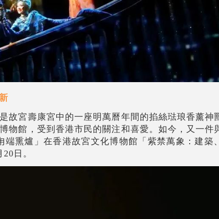
新
是故宮壽康宮中的一座明萬曆年間的掐絲琺琅香薰神
博物館，受到香港市民的關注和喜愛。如今，又一件
甪端熏爐」在香港故宮文化博物館「紫禁萬象：建築
20日。