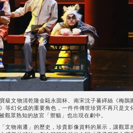
寶級文物清乾隆金甌永固杯、南宋沈子蕃緙絲《梅鵲
》等幻化成的重要角色，一件件傳世珍寶不再只是文
被觀眾熟知的故宮「禦貓」也出現在劇中。
「文物南遷」的歷史，珍貴影像資料的展示，讓觀眾