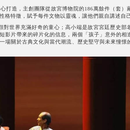
心打造，主創團隊從故宮博物院的186萬餘件（套）
性格特徵，賦予每件文物以靈魂，讓他們親自講述自
一顆對世界充滿好奇的童心；高小端是故宮宮廷歷史部
短影片帶來的碎片化的信息，兩個「孩子」意外的相
一場關於古典文化與當代潮流、歷史堅守與未來憧憬