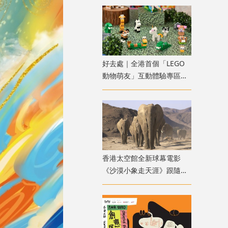
好去處｜全港首個「LEGO
動物萌友」互動體驗專區可
愛登場！
香港太空館全新球幕電影
《沙漠小象走天涯》跟隨滿
月非洲象穿越荒漠旅程