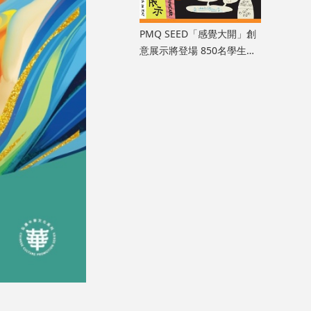
PMQ SEED「感覺大開」創
意展示將登場 850名學生以
七感解鎖無限創造力