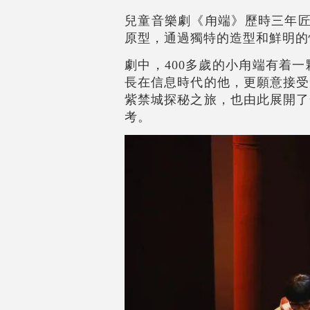
兒童音樂劇《甪端》歷時三年匠
原型，通過獨特的造型和鮮明的
劇中，400多歲的小甪端有着
長在信息時代的他，更願意接受
紫禁城探秘之旅，也由此展開了
考。