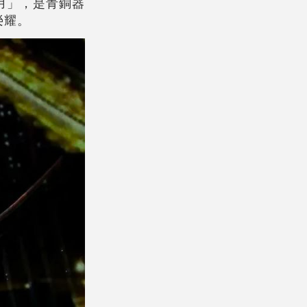
用」，是青銅器
榮耀。