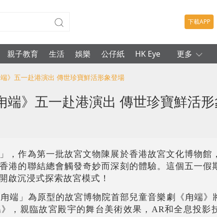
下載APP
親子教育
生活
娛樂
公仔紙
HK Eye
更多
甪端》五一赴港演出 傳世珍寶鮮活形象登場
甪端》五一赴港演出 傳世珍寶鮮活形
」，作為第一批故宮文物陳展於香港故宮文化博物館
香港的聯結總會觸發奇妙而深刻的體驗。這個五一假
開啟沉浸式探索故宮模式！
獸「甪端」為原型的故宮博物院首部兒童音樂劇《甪端》
》，親臨故宮殿宇的舞台美術效果，AR和全息投影