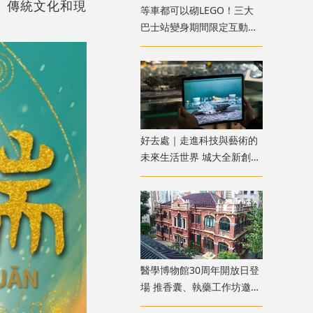
、傳統文化和現
等車都可以砌LEGO！三大
巴士站變身期間限定互動遊
樂點
好去處｜走進科技與藝術的
未來生活世界 城大全新創意
展覽免費參觀
醫學博物館30周年開放日登
場 推香囊、執藥工作坊邀親
子同樂