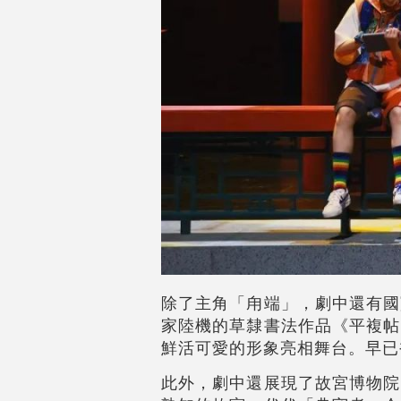
除了主角「甪端」，劇中還有國
家陸機的草隸書法作品《平複帖
鮮活可愛的形象亮相舞台。早已
此外，劇中還展現了故宮博物院