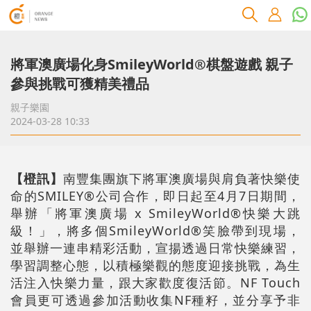
將軍澳廣場化身SmileyWorld®棋盤遊戲 親子
參與挑戰可獲精美禮品
親子樂園
2024-03-28 10:33
【橙訊】
南豐集團旗下將軍澳廣場與肩負著快樂使
命的SMILEY®公司合作，即日起至4月7日期間，
舉辦「將軍澳廣場 x SmileyWorld®快樂大跳
級！」，將多個SmileyWorld®笑臉帶到現場，
並舉辦一連串精彩活動，宣揚透過日常快樂練習，
學習調整心態，以積極樂觀的態度迎接挑戰，為生
活注入快樂力量，跟大家歡度復活節。NF Touch
會員更可透過參加活動收集NF種籽，並分享予非