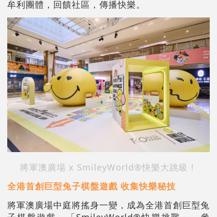
牟利團體，回饋社區，傳播快樂。
將軍澳廣場 x SmileyWorld®快樂大跳級！
全港首創巨型兔子棋盤遊戲 收集快樂秘技
將軍澳廣場中庭將搖身一變，成為全港首創巨型兔