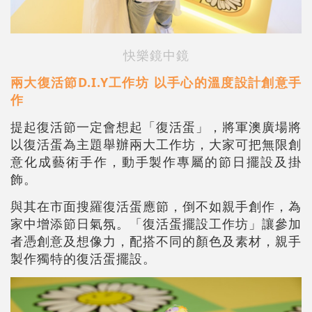
快樂鏡中鏡
兩大復活節D.I.Y工作坊 以手心的溫度設計創意手
作
提起復活節一定會想起「復活蛋」，將軍澳廣場將
以復活蛋為主題舉辦兩大工作坊，大家可把無限創
意化成藝術手作，動手製作專屬的節日擺設及掛
飾。
與其在市面搜羅復活蛋應節，倒不如親手創作，為
家中增添節日氣氛。「復活蛋擺設工作坊」讓參加
者憑創意及想像力，配搭不同的顏色及素材，親手
製作獨特的復活蛋擺設。