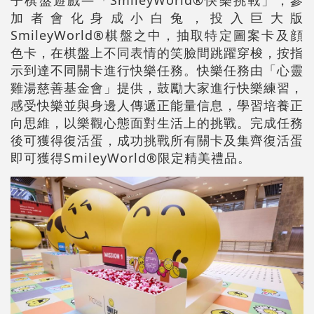
子棋盤遊戲—「SmileyWorld®快樂挑戰」，參
加者會化身成小白兔，投入巨大版
SmileyWorld®棋盤之中，抽取特定圖案卡及顔
色卡，在棋盤上不同表情的笑臉間跳躍穿梭，按指
示到達不同關卡進行快樂任務。快樂任務由「心靈
雞湯慈善基金會」提供，鼓勵大家進行快樂練習，
感受快樂並與身邊人傳遞正能量信息，學習培養正
向思維，以樂觀心態面對生活上的挑戰。完成任務
後可獲得復活蛋，成功挑戰所有關卡及集齊復活蛋
即可獲得SmileyWorld®限定精美禮品。