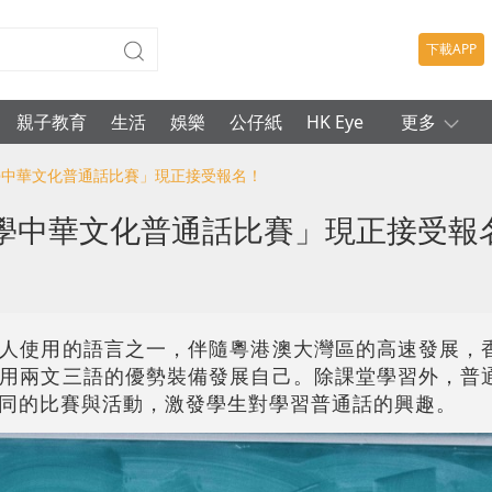
下載APP
親子教育
生活
娛樂
公仔紙
HK Eye
更多
學中華文化普通話比賽」現正接受報名！
學中華文化普通話比賽」現正接受報
人使用的語言之一，伴隨粵港澳大灣區的高速發展，
用兩文三語的優勢裝備發展自己。除課堂學習外，普
同的比賽與活動，激發學生對學習普通話的興趣。