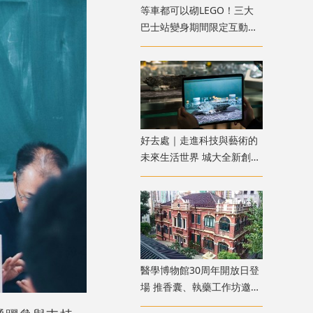
等車都可以砌LEGO！三大
巴士站變身期間限定互動遊
樂點
好去處｜走進科技與藝術的
未來生活世界 城大全新創意
展覽免費參觀
醫學博物館30周年開放日登
場 推香囊、執藥工作坊邀親
子同樂