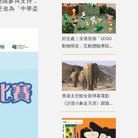
踴躍參與支持，
更改為「中華盃
好去處｜全港首個「LEGO
動物萌友」互動體驗專區可
愛登場！
香港太空館全新球幕電影
《沙漠小象走天涯》跟隨滿
月非洲象穿越荒漠旅程