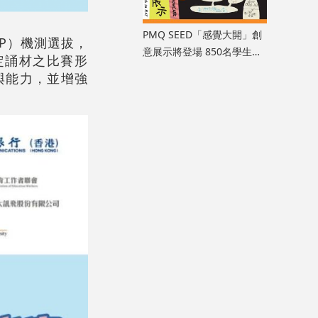
PMQ SEED「感覺大開」創
P）機測選拔，
意展示將登場 850名學生以
定誦材之比賽形
七感解鎖無限創造力
與能力，並增強