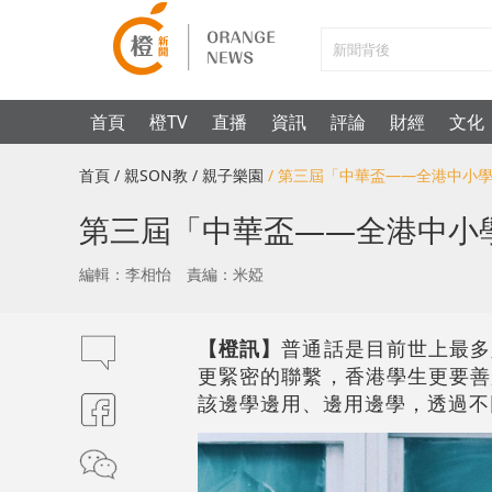
首頁
橙TV
直播
資訊
評論
財經
文化
首頁
/ 親SON教
/ 親子樂園
/ 第三屆「中華盃——全港中小
第三屆「中華盃——全港中小
編輯：李相怡
責編：米婭
【橙訊】
普通話是目前世上最多
更緊密的聯繫，香港學生更要善
該邊學邊用、邊用邊學，透過不