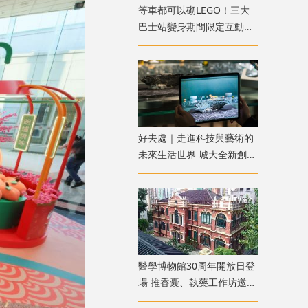
等車都可以砌LEGO！三大
巴士站變身期間限定互動遊
樂點
好去處｜走進科技與藝術的
未來生活世界 城大全新創意
展覽免費參觀
醫學博物館30周年開放日登
場 推香囊、執藥工作坊邀親
子同樂