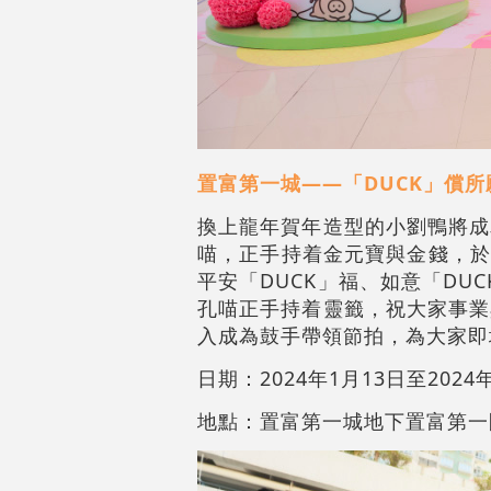
置富第一城——「DUCK」償所
換上龍年賀年造型的小劉鴨將成
喵，正手持着金元寶與金錢，於
平安「DUCK」福、如意「DU
孔喵正手持着靈籤，祝大家事業
入成為鼓手帶領節拍，為大家即
日期：2024年1月13日至2024
地點：置富第一城地下置富第一