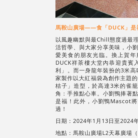
馬鞍山廣場——食「DUCK」是
以風趣幽默與最Chill態度過
活哲學、與大家分享美味，小劉
愛美食的朋友光臨。換上賀年
DUCK祥茶樓大堂內恭迎貴
利」。而一身龍年裝扮的3米高
家製作以大紅福袋為創作主題的
桔子」造型，於高達3米的雀
角：手推點心車。小劉鴨捧著點
是福！此外，小劉鴨Masco
過！
日期：2024年1月13日至2024
地點：馬鞍山廣場L2天幕廣場