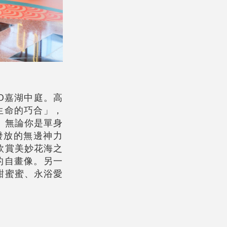
O嘉湖中庭。高
生命的巧合」，
。無論你是單身
發放的無邊神力
欣賞美妙花海之
的自畫像。另一
甜蜜蜜、永浴愛