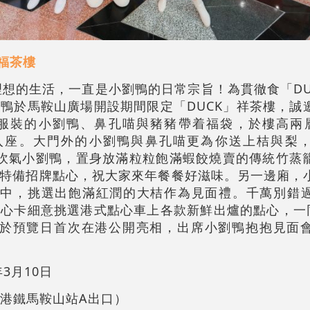
福茶樓
最理想的生活，一直是小劉鴨的日常宗旨！為貫徹食「D
鴨於馬鞍山廣場開設期間限定「DUCK」祥茶樓，誠
服裝的小劉鴨、鼻孔喵與豬豬帶着福袋，於樓高兩
賓入座。大門外的小劉鴨與鼻孔喵更為你送上桔與梨
吹氣小劉鴨，置身放滿粒粒飽滿蝦餃燒賣的傳統竹蒸
特備招牌點心，祝大家來年餐餐好滋味。另一邊廂，
籠中，挑選出飽滿紅潤的大桔作為見面禮。千萬別錯
心卡細意挑選港式點心車上各款新鮮出爐的點心，一同
t將於預覽日首次在港公開亮相，出席小劉鴨抱抱見面
年3月10日
（港鐵馬鞍山站A出口）