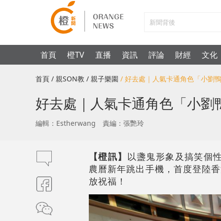
首頁
橙TV
直播
資訊
評論
財經
文化
首頁
/ 親SON教
/ 親子樂園
/ 好去處｜人氣卡通角色「小劉
好去處｜人氣卡通角色「小劉
編輯：Estherwang
責編：張艷玲
【橙訊】
以盞鬼形象及搞笑個性
農曆新年跳出手機，首度登陸香港
放祝福！