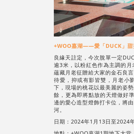
+WOO嘉湖——愛「DUCK」
良緣天註定，今次脫單一定DU
逾3米，以粉紅色作為主調的月
蘊藏月老征贈給大家的金石良言
待愛，抑或有影皆雙，月老小
下，現場的桃花以最美麗的姿勢
餘，更為即將點放的天燈做好準
邊的愛心造型燈飾打卡位，將由
河。
日期：2024年1月13日至2024
地點：+WOO嘉湖1期地下大