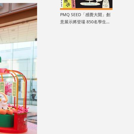
PMQ SEED「感覺大開」創
意展示將登場 850名學生以
七感解鎖無限創造力