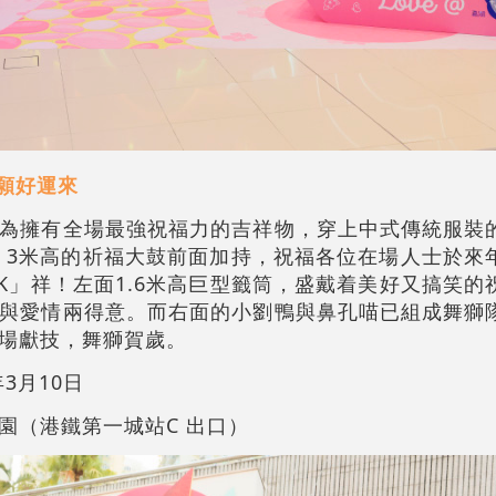
願好運來
為擁有全場最強祝福力的吉祥物，穿上中式傳統服裝
 3米高的祈福大鼓前面加持，祝福各位在場人士於來
CK」祥！左面1.6米高巨型籤筒，盛戴着美好又搞笑
與愛情兩得意。而右面的小劉鴨與鼻孔喵已組成舞獅
場獻技，舞獅賀歲。
年3月10日
園（港鐵第一城站C 出口）