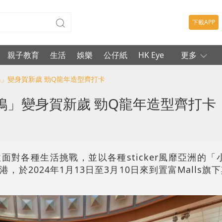
下載APP
親子教育
生活
娛樂
公仔紙
HK Eye
更多
鴨」變身賀新歲 勁Q龍年造型齊打卡
鴨」變身賀新歲 勁Q龍年造型齊打卡
面對各種生活挑戰，並以各種sticker風靡亞洲的「
，於2024年1月13日至3月10日來到
置富Malls旗