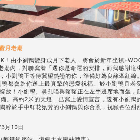
甜蜜月老廟
CK！由小劉鴨變身成月下老人，將會於新年坐鎮+WO
老廟內，對聯寫着「遇你是命運的安排，而我感謝這
，小劉鴨正等待冀望熱戀的你，準備好為良緣牽紅線
劉鴨都會為你送上最真摯的戀愛祝福。於小劉鴨月老
綻放！小劉鴨、鼻孔喵與豬豬正在左手邊席地而坐，
備。高約2米的天燈，已寫上愛情宣言，還有小劉鴨
陶醉於手中鮮花氛芳的小劉鴨與你合照，祝願各位甜
年3月10日
堂（輕鐵銀座站，港鐵天水圍站轉車）