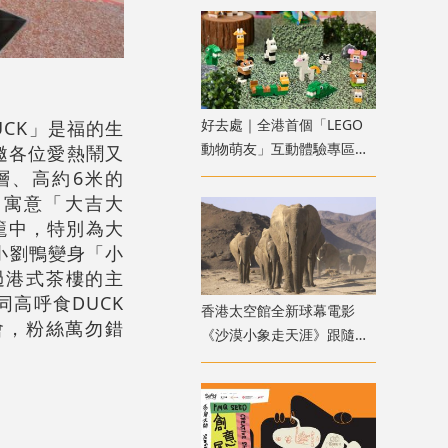
好去處｜全港首個「LEGO
UCK」是福的生
動物萌友」互動體驗專區可
邀各位愛熱鬧又
愛登場！
層、高約6米的
，寓意「大吉大
籠中，特別為大
小劉鴨變身「小
過港式茶樓的主
高呼食DUCK
香港太空館全新球幕電影
會，粉絲萬勿錯
《沙漠小象走天涯》跟隨滿
月非洲象穿越荒漠旅程