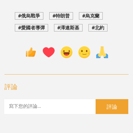
#俄烏戰爭
#特朗普
#烏克蘭
#愛國者導彈
#澤連斯基
#北約
評論
評論