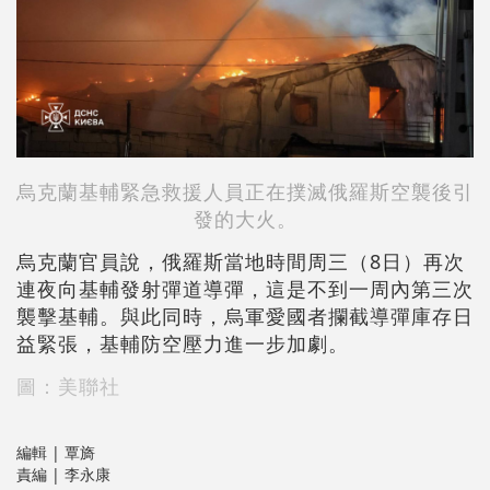
烏克蘭基輔緊急救援人員正在撲滅俄羅斯空襲後引
發的大火。
烏克蘭官員說，俄羅斯當地時間周三（8日）再次
連夜向基輔發射彈道導彈，這是不到一周內第三次
襲擊基輔。與此同時，烏軍愛國者攔截導彈庫存日
益緊張，基輔防空壓力進一步加劇。
圖：美聯社
編輯 | 覃旖
責編 | 李永康