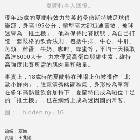
夏蘭特本人回復。
現年25歲的夏蘭特效力於英超曼徹斯特城足球俱
樂部，身高195公分，體型高大卻迅速靈敏，被球
迷譽為「推土機」。他為保持比賽狀態，為自己打
造一套嚴格的飲食法則，包括牛排、牛心、牛肝、
魚類、雞蛋、牛奶、咖啡、蜂蜜等，平均一天攝取
高達6000大卡，力求優質高蛋白與維生素，維持
高強度比賽所需的肌肉量和熱量。
事實上，18歲時的夏蘭特在球場上仍被視作「北
歐小鮮肉」，臉龐清秀略顯稚氣，身形較為單薄。
在多年高熱量飲食加持下，夏蘭特已成為噸位十足
的「推土機」，也在網絡上成為迷因圖的常客。
圖：「hidden.ny」IG
編輯 | 覃旖
責編 | 王兆陽