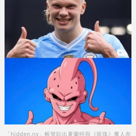
「hidden.ny」帳號貼出夏蘭特與《龍珠》魔人布