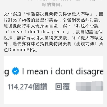
歐的拼圖。
文中寫道「球迷都說夏蘭特長得像魔人布歐」，照
片對比了兩者的髮型和笑容，引發網友熱烈討論。
隨後夏蘭特本人現身留言區，寫下「我也不否認
（I mean I don't disagree.）」，親自認證這個
說法，該留言吸引大量網友按讚。除了魔人布歐之
外，過去亦有球迷指夏蘭特與美劇《龍族前傳》角
色Daemon相似。