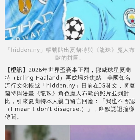
「hidden.ny」帳號貼出夏蘭特與《龍珠》魔人布
歐的拼圖。
【橙訊】
2026年世界盃賽事正酣，挪威球星夏蘭
特（Erling Haaland）再成場外焦點。美國知名
流行文化帳號「hidden.ny」日前在IG發文，將夏
蘭特與漫畫《龍珠》角色魔人布歐的照片並列對
比，引來夏蘭特本人親自留言回應：「我也不否認
（I mean I don't disagree.）」，幽默認證撞樣
傳聞。