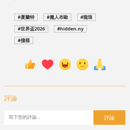
#夏蘭特
#魔人布歐
#龍珠
#世界盃2026
#hidden.ny
#撞樣
評論
評論