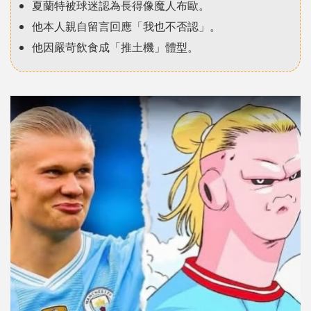
夏蘭特被球迷認為長得像魔人布歐。
他本人親自留言回應「我也不否認」。
他因嚴苛飲食成「推土機」體型。