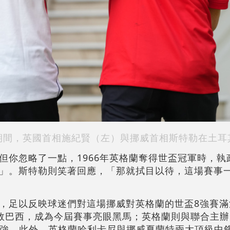
期間，英國首相施紀賢（左）與挪威首相斯特勒在土耳
但你忽略了一點，1966年英格蘭奪得世盃冠軍時，執
」。斯特勒則笑著回應，「那就拭目以待，這場賽事
，足以反映球迷們對這場挪威對英格蘭的世盃8強賽滿
冷擊敗巴西，成為今屆賽事亮眼黑馬；英格蘭則與聯合主
身8強。此外，英格蘭哈利卡尼與挪威夏蘭特兩大頂級中