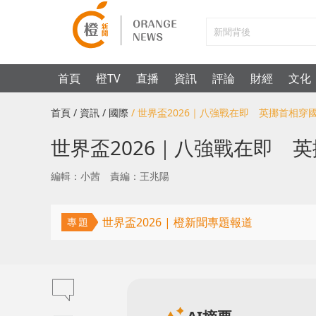
首頁
橙TV
直播
資訊
評論
財經
文化
首頁
/ 資訊
/ 國際
/ 世界盃2026｜八強戰在即 英挪首相
世界盃2026｜八強戰在即 
編輯：小茜
責編：王兆陽
世界盃2026 | 橙新聞專題報道
專題