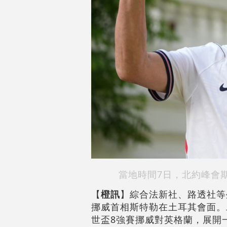
當地時間7日，北約峰會
【
橙訊
】綜合法新社、路透社等
挪威首相斯特勒在土耳其會面。
世盃8強賽挪威對英格蘭，展開