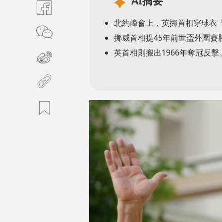
AI摘要
北約峰會上，英挪首相穿球衣
挪威首相提45年前世盃外圍賽
英首相則搬出1966年奪冠反擊