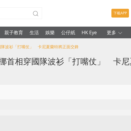
下載APP
親子教育
生活
娛樂
公仔紙
HK Eye
更多
穿國隊波衫「打嘴仗」 卡尼夏蘭特將正面交鋒
英挪首相穿國隊波衫「打嘴仗」 卡