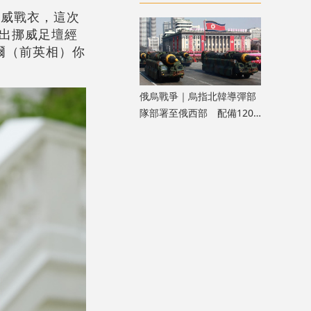
劈中亡
挪威戰衣，這次
出挪威足壇經
爾（前英相）你
俄烏戰爭｜烏指北韓導彈部
隊部署至俄西部 配備120
枚彈道導彈