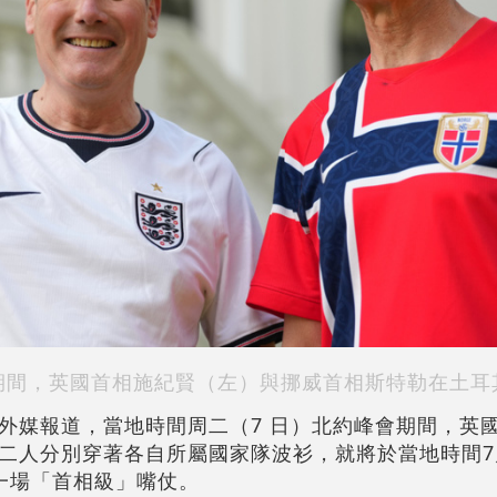
期間，英國首相施紀賢（左）與挪威首相斯特勒在土耳
外媒報道，當地時間周二（7 日）北約峰會期間，英
二人分別穿著各自所屬國家隊波衫，就將於當地時間7
一場「首相級」嘴仗。