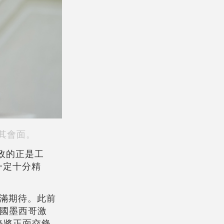
其會面。
政的正是工
一定十分精
滿期待。此前
辦國墨西哥激
鋒將正面交鋒，