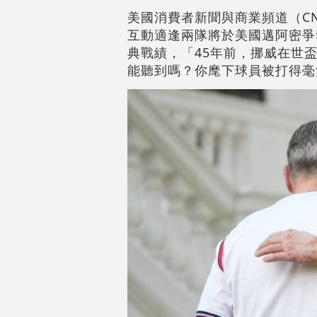
美國消費者新聞與商業頻道（C
互動適逢兩隊將於美國邁阿密爭
典戰績，「45年前，挪威在世
能聽到嗎？你麾下球員被打得毫