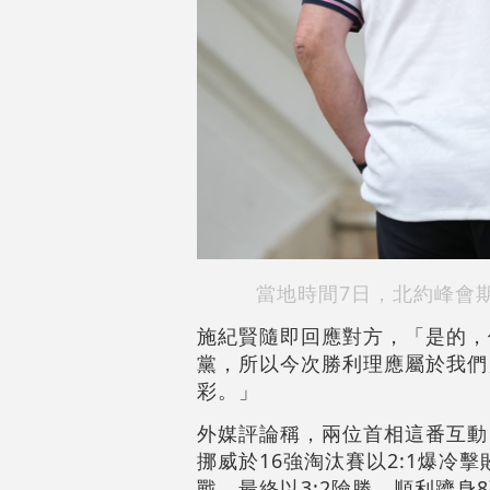
當地時間7日，北約峰會
施紀賢隨即回應對方，「是的，
黨，所以今次勝利理應屬於我們
彩。」
外媒評論稱，兩位首相這番互動
挪威於16強淘汰賽以2:1爆
戰，最終以3:2險勝，順利躋