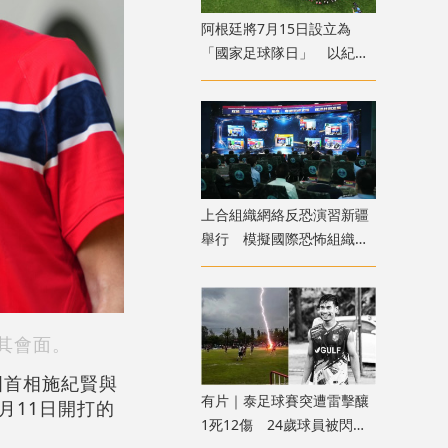
​阿根廷將7月15日設立為
「國家足球隊日」 以紀念
世盃挫英格蘭
上合組織網絡反恐演習新疆
舉行 模擬國際恐怖組織策
劃實施恐襲等情形
其會面。
國首相施紀賢與
有片｜泰足球賽突遭雷擊釀
月11日開打的
1死12傷 24歲球員被閃電