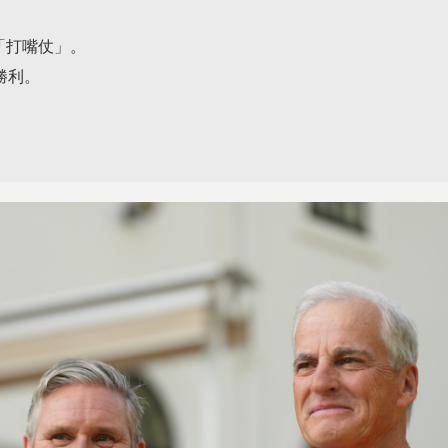
「打嘴仗」。
勝利。
。