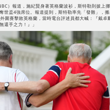
NBC）報道，施紀賢身著英格蘭波衫，斯特勒則披上
奪世盃4強席位。報道提到，斯特勒率先「發難」，搬
盃外圍賽擊敗英格蘭，當時電台評述員都大喊：『戴卓
無還手之力！』」