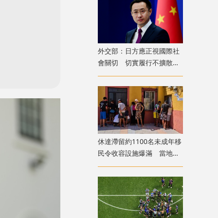
外交部：日方應正視國際社
會關切 切實履行不擴散核
武器的國際法義務
​休達滯留約1100名未成年移
民令收容設施爆滿 當地冀
移送西班牙本土