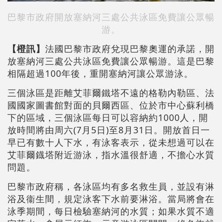
巴黎市政府開放塞納河三處公共泳區免費讓公眾暢
游。
【橙訊】
法國巴黎市政府兌現巴黎奧運的承諾，開
放塞納河三處公共泳區免費讓公眾暢游。這是巴黎
相隔超過100年後，重開塞納河讓公眾游泳。
三個泳區是距離艾菲爾鐵塔不遠的格勒內勒區、法
國國家圖書館對面的貝爾西區、位於市中心蘇利橋
下的區域，三個泳區每日可以容納約1000人，開
放時間將由周六(7月5日)至8月31日。開放首日一
早已有數十人下水，有泳客表示，從未想過可以在
艾菲爾鐡塔附近游泳，指水溫很舒適，不擔心水質
問題。
巴黎市政府稱，各泳區均有多名救生員，並設有淋
浴及衞生間，規定泳客下水前要淋浴。當局將會在
泳季期間，每日檢驗塞納河的水質；如果水質不適