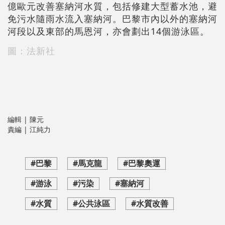
億歐元改善塞納河水質，包括修建大型蓄水池，避
免污水隨雨水流入塞納河。巴黎市內以外的塞納河
河段以及東部的馬恩河，亦會劃出14個游泳區。
圖：法新社
編輯 | 陳元
責編 | 江純力
#巴黎
#馬克龍
#巴黎奧運
#游泳
#污染
#塞納河
#水質
#公共泳區
#水質改善