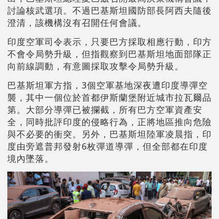
討論核武選項。不過巴基斯坦國防部長阿西夫隨後
澄清，該機構沒有召開任何會議。
印度空軍司令表示，只要巴方採取相應行動，印方
不會令局勢升級，但指觀察到巴基斯坦地面部隊正
向前線調動，有意圖採取攻擊令局勢升級。
巴基斯坦軍方指，3個空軍基地深夜遭印度導彈空
襲，其中一個位於首都伊斯蘭堡附近城市拉瓦爾品
第。大部分導彈已被攔截，所有巴方空軍資產安
全，同時批評印度的侵略行為，正將地區推向危險
與不必要的衝突。另外，巴基斯坦陸軍凌晨指，印
度由旁遮普邦發射6枚彈道導彈，但全部都在印度
境內墜落。