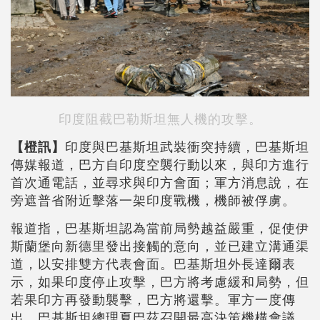
印度阻截巴勒斯坦無人機的攻擊。
【橙訊】
印度與巴基斯坦武裝衝突持續，巴基斯坦
傳媒報道，巴方自印度空襲行動以來，與印方進行
首次通電話，並尋求與印方會面；軍方消息說，在
旁遮普省附近擊落一架印度戰機，機師被俘虜。
報道指，巴基斯坦認為當前局勢越益嚴重，促使伊
斯蘭堡向新德里發出接觸的意向，並已建立溝通渠
道，以安排雙方代表會面。巴基斯坦外長達爾表
示，如果印度停止攻擊，巴方將考慮緩和局勢，但
若果印方再發動襲擊，巴方將還擊。軍方一度傳
出，巴基斯坦總理夏巴茲召開最高決策機構會議，