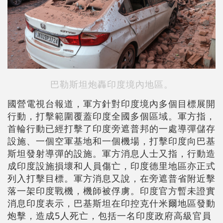
巴勒斯坦炮轟印度境內地區。
國營電視台報道，軍方針對印度境內多個目標展開
行動，打擊範圍覆蓋印度全國多個區域。軍方指，
首輪行動已經打擊了印度旁遮普邦的一處導彈儲存
設施、一個空軍基地和一個機場，打擊印度向巴基
斯坦發射導彈的設施。軍方消息人士又指，行動造
成印度設施損壞和人員傷亡，印度德里地區亦正式
列入打擊目標。軍方消息又說，在旁遮普省附近擊
落一架印度戰機，機師被俘虜。印度官方暫未證實
消息印度表示，巴基斯坦在印控克什米爾地區發動
炮擊，造成5人死亡，包括一名印度政府高級官員