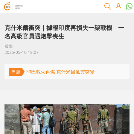
克什米爾衝突｜據報印度再損失一架戰機 一
名高級官員遇炮擊喪生
國際
2025-05-10 18:07
印巴戰火再燃 克什米爾風雲突變
專題