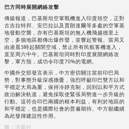
巴方同時展開網絡攻擊
傳媒報道，巴基斯坦空軍戰機進入印度領空，正對
古吉拉特邦、安巴拉以及賈朗達爾等多處的空軍基
地發動空襲，亦有巴基斯坦的無人機飛越德里上
空，多個地區都傳出爆炸聲，並響起警報。當局又
由凌晨3時起關閉空域，禁止所有民航客機進入，
直至周六中午。巴基斯坦同時對印度展開網絡攻
擊，軍方指，成功令印度70%的電網。
中國外交部發言表示，中方密切關注當前印巴局
勢，對事態升級深感擔憂，強烈呼籲印巴雙方以和
平穩定大局為重，保持冷靜克制，回到以和平方式
政治解決軌道，避免採取使緊張局勢進一步升級的
行動。這符合印巴兩國的根本利益，有利於地區的
和平穩定，也是國際社會的普遍期待。中方願繼續
為此發揮建設性作用。
圖：法新社