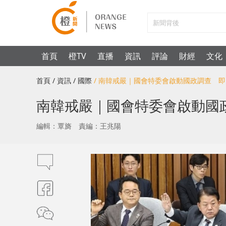
首頁
橙TV
直播
資訊
評論
財經
文化
首頁
/ 資訊
/ 國際
/ 南韓戒嚴｜國會特委會啟動國政調查 即
南韓戒嚴｜國會特委會啟動國政
編輯：覃旖
責編：王兆陽