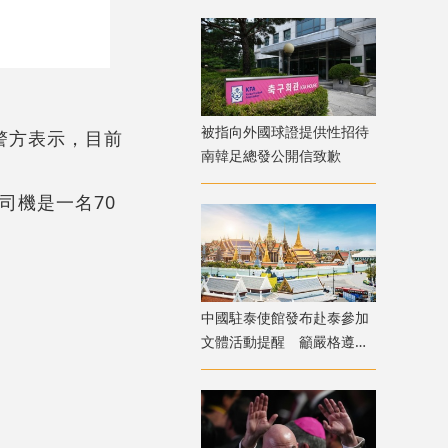
被指向外國球證提供性招待
警方表示，目前
南韓足總發公開信致歉
司機是一名70
。
中國駐泰使館發布赴泰參加
文體活動提醒 籲嚴格遵守
法律法規及信仰風俗