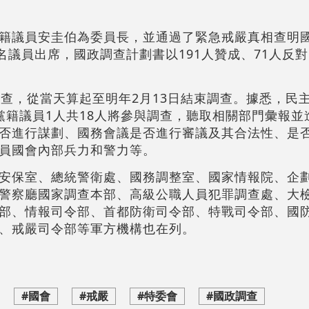
籍議員安圭伯為委員長，並通過了緊急戒嚴真相查明
名議員出席，國政調查計劃書以191人贊成、71人反對
查，從當天算起至明年2月13日結束調查。據悉，民主
黨籍議員1人共18人將參與調查，聽取相關部門彙報並
否進行謀劃、國務會議是否進行審議及其合法性、是
員國會內部兵力和警力等。
安保室、總統警衛處、國務調整室、國家情報院、企
警察廳國家調查本部、高級公職人員犯罪調查處、大
部、情報司令部、首都防衛司令部、特戰司令部、國
、戒嚴司令部等軍方機構也在列。
#國會
#戒嚴
#特委會
#國政調查