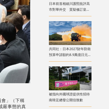
日本前首相細川護熙批評高
市對華外交 質疑修訂皇室
典範
共同社：日本2027財年防衛
預算申請額約8.9萬億日元
創歷史新高
被指向外國球證提供性招待
員會」（下稱
南韓足總發公開信致歉
戒嚴事態的真