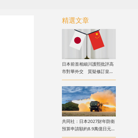
精選文章
日本前首相細川護熙批評高
市對華外交 質疑修訂皇室
典範
共同社：日本2027財年防衛
預算申請額約8.9萬億日元
創歷史新高