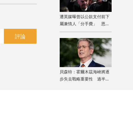
遭英媒曝曾以公款支付前下
屬兼情人「分手費」 恩芬
天奴否認指控
評論
貝森特：霍爾木茲海峽將逐
步失去戰略重要性 過半能
源將由地下管道輸送