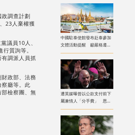
國政調查計劃
、23人棄權獲
中國駐泰使館發布赴泰參加
黨議員10人、
文體活動提醒 籲嚴格遵守
進行質詢等。
法律法規及信仰風俗
否有調派人員抓
劃財政部、法務
檢察廳等。此
防部檢察團、無
遭英媒曝曾以公款支付前下
屬兼情人「分手費」 恩芬
天奴否認指控