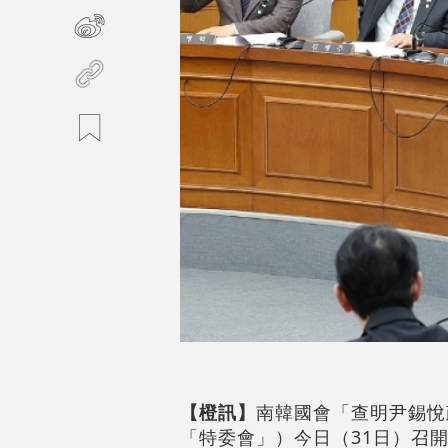
【橙訊】
南韓國會「查明尹錫悅
「特委會」）今日（31日）召