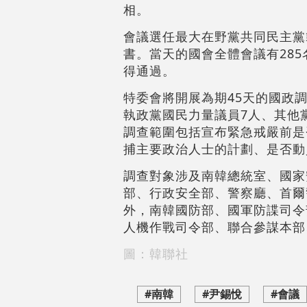
相。
會議選任最大在野黨共同民主黨
書。當天的國會全體會議有285
得通過。
特委會將開展為期45天的國政調
執政黨國民力量議員7人、其他
調查範圍包括宣布緊急戒嚴前是
捕主要政治人士的計劃、是否動
調查對象涉及南韓總統室、國家
部、行政安全部、警察廳、首爾
外，南韓國防部、國軍防諜司令
人機作戰司令部、聯合參謀本部
圖：韓聯社
#南韓
#尹錫悅
#會議