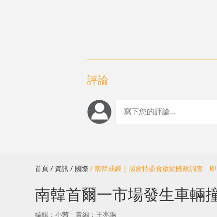
評論
首頁
/ 資訊
/ 國際
/ 南韓戒嚴｜國會特委會啟動國政調查 即
南韓首爾一市場發生車輛撞
編輯：小茜
責編：王兆陽