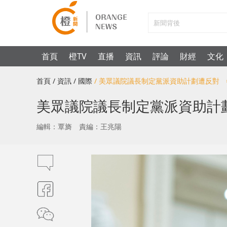
首頁
橙TV
直播
資訊
評論
財經
文化
首頁
/ 資訊
/ 國際
/ 美眾議院議長制定黨派資助計劃遭反對
美眾議院議長制定黨派資助計
編輯：覃旖
責編：王兆陽