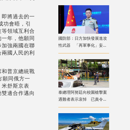
，即將過去的一
成功會晤，引
技等領域互利合
的一年，他願同
國防部：日方加快發展進攻
步加強兩國在聯
性武器 「再軍事化」妄動
合兩國人民的利
是地區和平穩定真正威脅
席和普京總統戰
方願同俄方一
。米舒斯京表
動雙邊合作邁向
​泰總理阿努廷向校園槍擊案
遇難者表示哀悼 已責令展
開調查