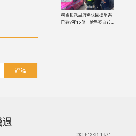
泰國暖武里府爆校園槍擊案
已致7死15傷 槍手疑自殺
身亡
評論
機遇
2024-12-31 14:21