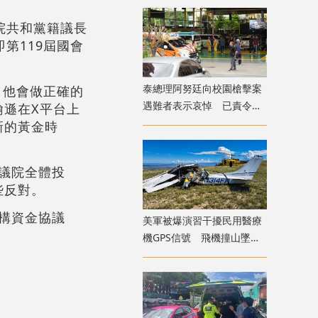
院共和黨籍議長
即第119屆國會
​泰總理阿努廷向校園槍擊案
人，他會做正確的
遇難者表示哀悼 已責令展
遜在X平台上
開調查
新的黃金時
眾議院全體投
些反對。
府機構資金協議
美軍被爆演習干擾民用醫療
機GPS信號 飛機撞山墜毀
致4死