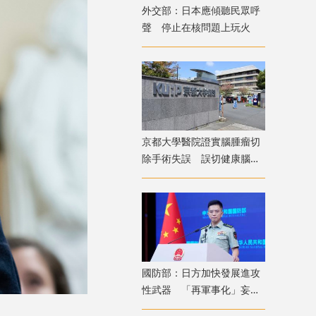
外交部：日本應傾聽民眾呼
聲 停止在核問題上玩火
京都大學醫院證實腦腫瘤切
除手術失誤 誤切健康腦組
織致病患無法自主呼吸
國防部：日方加快發展進攻
性武器 「再軍事化」妄動
是地區和平穩定真正威脅