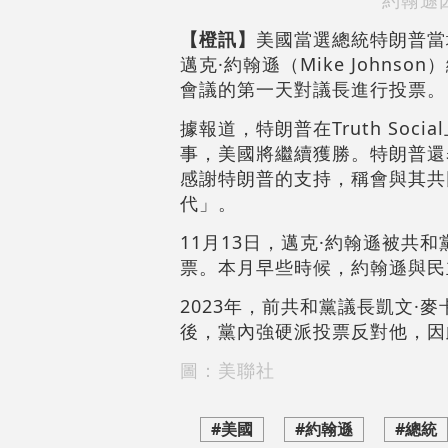
約翰遜
【橙訊】
美國當選總統特朗普當
邁克·約翰遜（Mike John
會議的第一天對議長進行投票。
據報道，特朗普在Truth So
事，美國將繼續獲勝。特朗普還
感謝特朗普的支持，稱會與其共
代」。
11月13日，邁克·約翰遜被共
票。本月早些時候，約翰遜與民
2023年，前共和黨議長凱文·麥卡
後，黨內強硬派投票反對他，因
圖：美聯社
#美國
#約翰遜
#總統