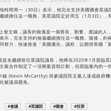
因制定了兩黨資助計劃，遭到共和黨內反對。
地時間周一（30日）表示，他完全支持美國國會眾議
son）繼續擔任這一職務。美眾議院定於周五（1月3日），
cial上發文稱，議長約翰遜是一個善良、勤奮、虔誠的
表示，完全支持約翰遜繼續擔任這一職務。隨後，約翰
同努力，快速推進「美國優先」議程，以開啓美國「
和黨提名繼續留任眾議院議長，他將在2025年1月面臨
主黨合作制定了一項兩黨資助計劃，但面臨黨內的一
錫 (Kevin McCarthy) 與參議院民主黨人達成政
此被議員罷免。
#會議
#眾議院
#國會
#投票