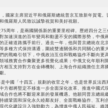
1日，國家主席習近平和俄羅斯總統普京互致新年賀電。
和俄羅斯人民致以誠摯祝賀和美好祝願。
建交75周年，是兩國關係新的重要里程碑。歷經四分之
對加速演進的百年變局和動盪不安的國際形勢，中俄
的正確道路攜手前行。過去一年，他與普京總統在北
等多種方式保持溝通，圍繞雙邊關係和共同關心的重
們的戰略引領下，中俄政治互信和戰略協作不斷向更
領域務實合作彙聚更多視覺化成果；中俄文化年順利
方相互支持對方在金磚機制、上海合作組織擔任主席
獻。
5年是中國「十四五」規劃的收官之年，也是世界反法西
中方都將堅定不移進一步全面深化改革、推進中國式
域合作也將不斷迎來新的發展機遇。他願同普京總統
持續鞏固和深化永久睦鄰友好、全面戰略協作、互利
現代化建設注入強勁動力，為增進中俄人民福祉、維