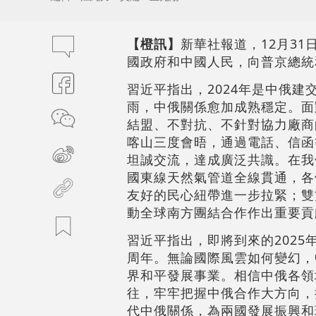
【橙訊】
新華社報道，12月3
國政府和中國人民，向普京總統
習近平指出，2024年是中俄
雨，中俄關係愈加成熟穩定。面
結盟、不對抗、不針對協力廠商
喀山三度會晤，通過電話、信函
坦誠交流，達成廣泛共識。在我
國東線天然氣管道全線貫通，各
友好的民心紐帶進一步拉緊；雙
動全球南方團結合作作出重要貢
習近平指出，即將到來的202
周年。無論國際風雲如何變幻，
界和平發展事業。相信中俄各領
往，牢牢把握中俄合作大方向，
代中俄關係，為兩國發展振興和