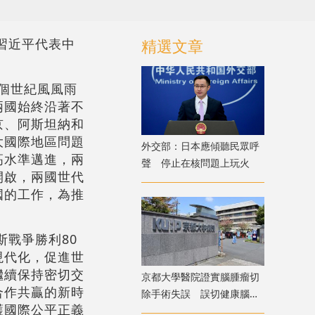
習近平代表中
精選文章
三個世紀風風雨
兩國始終沿著不
京、阿斯坦納和
大國際地區問題
外交部：日本應傾聽民眾呼
高水準邁進，兩
聲 停止在核問題上玩火
開啟，兩國世代
國的工作，為推
斯戰爭勝利80
現代化，促進世
繼續保持密切交
京都大學醫院證實腦腫瘤切
合作共贏的新時
除手術失誤 誤切健康腦組
護國際公平正義
織致病患無法自主呼吸