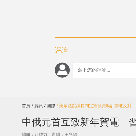
評論
首頁
/ 資訊
/ 國際
/ 美眾議院議長制定黨派資助計劃遭反對
中俄元首互致新年賀電 
編輯：江純力
責編：王兆陽