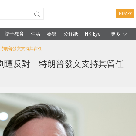
下載APP
親子教育
生活
娛樂
公仔紙
HK Eye
更多
 特朗普發文支持其留任
劃遭反對 特朗普發文支持其留任