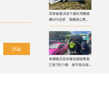
美軍被爆演習干擾民用醫療
機GPS信號 飛機撞山墜毀
致4死
評論
泰國暖武里府爆校園槍擊案
已致7死15傷 槍手疑自殺
身亡