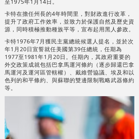
至1975年1月14日。
卡特在擔任州長的4年時間里，對財政進行改革，
提升了政府工作效率，並致力於保護自然及歷史資
源，同時積極推動種族平等，宣布起用黑人參政。
卡特1976年7月獲民主黨總統候選人提名，並於次
年1月20日宣誓就任美國第39任總統，任期為
1977至1981年1月20日。任期內，其政府重要的
外交政策成就包括巴拿馬運河條約（逐步歸還巴拿
馬運河及運河區管轄權）、戴維營協議、埃及和以
色列的和平條約、與蘇聯的雙邊限制戰略武器條約
等。