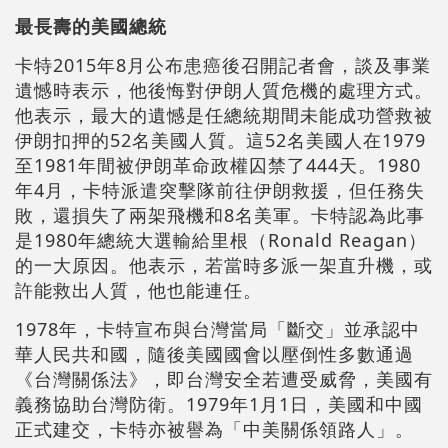
最長壽的美國總統
卡特2015年8月公布患癌後召開記者會，談及事業
遺憾時表示，他後悔對伊朗人質危機的處理方式。
他表示，最大的遺憾是任總統期間未能成功營救被
伊朗扣押的52名美國人質。這52名美國人在1979
至1981年間被伊朗革命政權囚禁了444天。1980
年4月，卡特派遣突擊隊前往伊朗救援，但任務失
敗，還損失了兩架飛機和8名美軍。卡特認為此事
是1980年總統大選輸給里根（Ronald Reagan）
的一大原因。他表示，若當時多派一架直升機，或
許能救出人質，他也能連任。
1978年，卡特宣布與台灣當局「斷交」並承認中
華人民共和國，隨後美國國會以壓倒性多數通過
《台灣關係法》，即台灣安全若遭受威脅，美國有
義務協助台灣防衛。1979年1月1日，美國和中國
正式建交，卡特亦被譽為「中美關係領路人」。