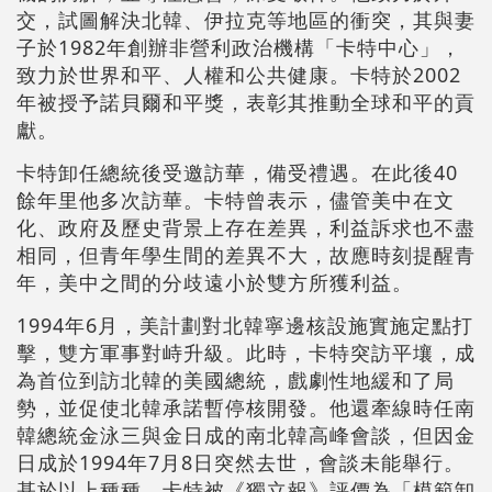
交，試圖解決北韓、伊拉克等地區的衝突，其與妻
子於1982年創辦非營利政治機構「卡特中心」，
致力於世界和平、人權和公共健康。卡特於2002
年被授予諾貝爾和平獎，表彰其推動全球和平的貢
獻。
卡特卸任總統後受邀訪華，備受禮遇。在此後40
餘年里他多次訪華。卡特曾表示，儘管美中在文
化、政府及歷史背景上存在差異，利益訴求也不盡
相同，但青年學生間的差異不大，故應時刻提醒青
年，美中之間的分歧遠小於雙方所獲利益。
1994年6月，美計劃對北韓寧邊核設施實施定點打
擊，雙方軍事對峙升級。此時，卡特突訪平壤，成
為首位到訪北韓的美國總統，戲劇性地緩和了局
勢，並促使北韓承諾暫停核開發。他還牽線時任南
韓總統金泳三與金日成的南北韓高峰會談，但因金
日成於1994年7月8日突然去世，會談未能舉行。
基於以上種種，卡特被《獨立報》評價為「模範卸