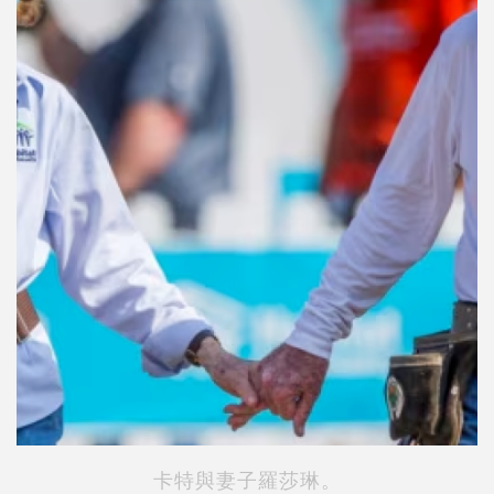
卡特與妻子羅莎琳。