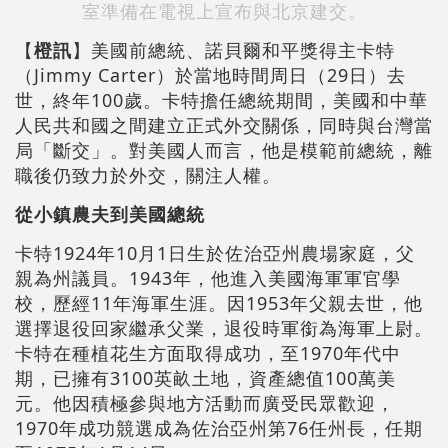
室準備在電視上宣布與北京建交。
【
橙訊
】美國前總統、諾貝爾和平獎得主卡特
（Jimmy Carter）於當地時間周日（29日）去
世，終年100歲。卡特擔任總統期間，美國和中華
人民共和國之間建立正式外交關係，同時與台灣當
局「斷交」。對美國人而言，他是模範前總統，離
職後仍致力於外交，關注人權。
從小鎮農夫到美國總統
卡特1924年10月1日生於佐治亞州農場家庭，父
親為州議員。1943年，他進入美國海軍軍官學
校，歷經11年海軍生涯。因1953年父親去世，他
選擇退役回家繼承父業，退役時軍銜為海軍上尉。
卡特在種植花生方面取得成功，至1970年代中
期，已擁有3100英畝土地，資產總值100萬美
元。他因積極參與地方活動而廣受民眾歡迎，
1970年成功競選成為佐治亞州第76任州長，任期