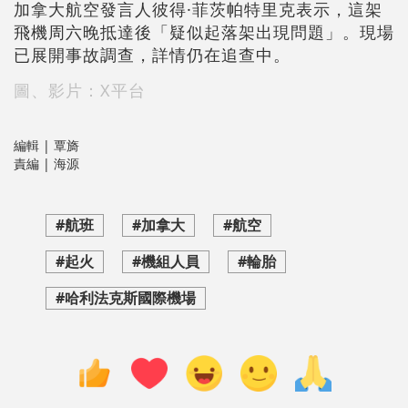
加拿大航空發言人彼得·菲茨帕特里克表示，這架
飛機周六晚抵達後「疑似起落架出現問題」。現場
已展開事故調查，詳情仍在追查中。
圖、影片：X平台
編輯 | 覃旖
責編 | 海源
#航班
#加拿大
#航空
#起火
#機組人員
#輪胎
#哈利法克斯國際機場