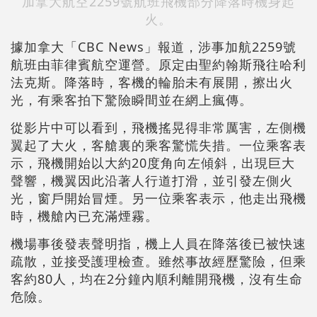
加拿大航空2259號航班飛機部分降落時機身起
火。
據加拿大「CBC News」報道，涉事加航2259號
航班由菲律賓航空運營。原定由聖約翰斯飛往哈利
法克斯。降落時，客機的輪胎未有展開，擦出火
光，有乘客拍下驚險瞬間並在網上瘋傳。
從影片中可以看到，飛機搖晃得非常厲害，左側機
翼起了大火，客艙裏的乘客驚慌失措。一位乘客表
示，飛機開始以大約20度角向左傾斜，出現巨大
聲響，機翼因此沿著人行道打滑，並引發左側火
光，窗戶開始冒煙。另一位乘客表示，他走出飛機
時，機艙內已充滿煙霧。
機場事後發表聲明指，機上人員在降落後已被快速
疏散，並接受護理檢查。雖然事故經歷驚險，但乘
客約80人，均在2分鐘內順利離開飛機，沒有生命
危險。