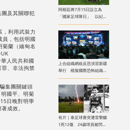
​阿根廷將7月15日設立為
集團及其關聯犯
「國家足球隊日」 以紀念
世盃挫英格蘭
區，利用武裝力
成員，包括明國
）、明菊蘭（緬甸名
OUK
《中華人民共和國
上合組織網絡反恐演習新疆
害罪、非法拘禁
舉行 模擬國際恐怖組織策
劃實施恐襲等情形
詐騙集團關鍵頭
，明國平、明菊
15日晚對明學
顯著成效。
有片｜泰足球賽突遭雷擊釀
1死12傷 24歲球員被閃電