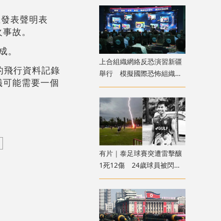
上發表聲明表
火事故。
成。
上合組織網絡反恐演習新疆
的飛行資料記錄
舉行 模擬國際恐怖組織策
儀可能需要一個
劃實施恐襲等情形
有片｜泰足球賽突遭雷擊釀
1死12傷 24歲球員被閃電
劈中亡