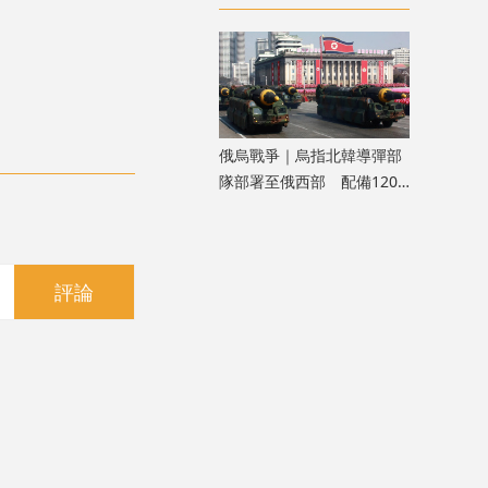
劈中亡
俄烏戰爭｜烏指北韓導彈部
隊部署至俄西部 配備120
枚彈道導彈
評論