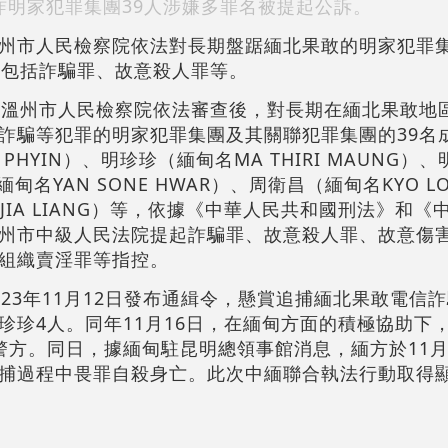
詐明家犯罪集團39人涉嫌多罪名被提起公訴。
州市人民檢察院依法對長期盤踞緬北果敢的明家犯罪
名包括詐騙罪、故意殺人罪等。
省溫州市人民檢察院依法審查後，對長期在緬北果敢地
詐騙等犯罪的明家犯罪集團及其關聯犯罪集團的39名
T PHYIN）、明珍珍（緬甸名MA THIRI MAUNG
（緬甸名YAN SONE HWAR）、周衛昌（緬甸名KYO L
 JIA LIANG）等，依據《中華人民共和國刑法》和
州市中級人民法院提起詐騙罪、故意殺人罪、故意傷
組織賣淫罪等指控。
23年11月12日發布通緝令，懸賞追捕緬北果敢電信
珍珍4人。同年11月16日，在緬甸方面的積極協助下
警方。同日，據緬甸駐昆明總領事館消息，緬方於11月
捕過程中畏罪自殺身亡。此次中緬聯合執法行動取得