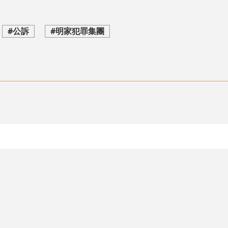
#公訴
#明家犯罪集團