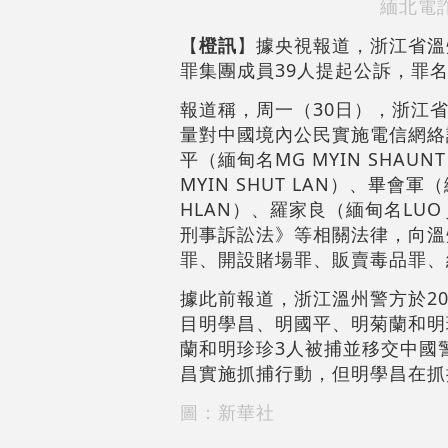
緬北電
【
橙訊
】據央視報道，浙江省溫
罪集團成員39人提起公訴，罪
報道稱，周一（30日），浙江
量對中國境內公民實施電信網絡
平（緬甸名MG MYIN SHAUN
MYIN SHUT LAN）、畢會軍
HLAN）、羅家良（緬甸名LUO
刑事訴訟法》等相關法律，向溫
罪、開設賭場罪、販賣毒品罪、
據此前報道，浙江溫州警方於20
目明學昌、明國平、明菊蘭和明
蘭和明珍珍3人被捕並移交中國
昌實施抓捕行動，但明學昌在抓
圖：新華社