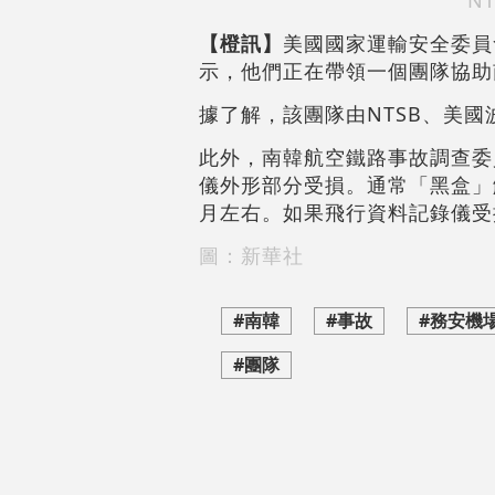
N
【橙訊】
美國國家運輸安全委員
示，他們正在帶領一個團隊協助
據了解，該團隊由NTSB、美
此外，南韓航空鐵路事故調查委員
儀外形部分受損。通常「黑盒」
月左右。如果飛行資料記錄儀受
圖：新華社
#南韓
#事故
#務安機
#團隊