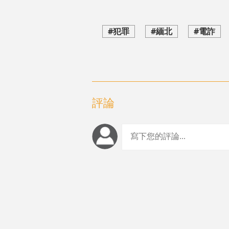
#犯罪
#緬北
#電詐
評論