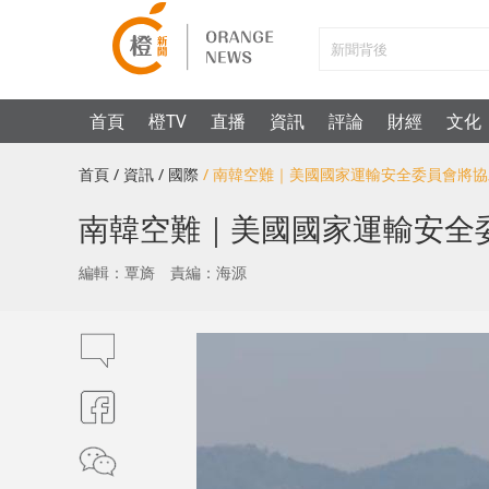
首頁
橙TV
直播
資訊
評論
財經
文化
首頁
/ 資訊
/ 國際
/ 南韓空難｜美國國家運輸安全委員會將
南韓空難｜美國國家運輸安全
編輯：覃旖
責編：海源