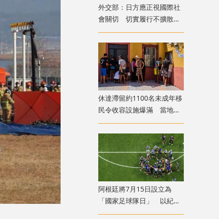
外交部：日方應正視國際社
會關切 切實履行不擴散核
武器的國際法義務
​休達滯留約1100名未成年移
民令收容設施爆滿 當地冀
移送西班牙本土
​阿根廷將7月15日設立為
「國家足球隊日」 以紀念
世盃挫英格蘭