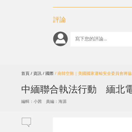
評論
首頁
/ 資訊
/ 國際
/ 南韓空難｜美國國家運輸安全委員會將
中緬聯合執法行動 緬北電
編輯：小茜
責編：海源