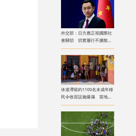
外交部：日方應正視國際社
會關切 切實履行不擴散核
武器的國際法義務
​休達滯留約1100名未成年移
民令收容設施爆滿 當地冀
移送西班牙本土