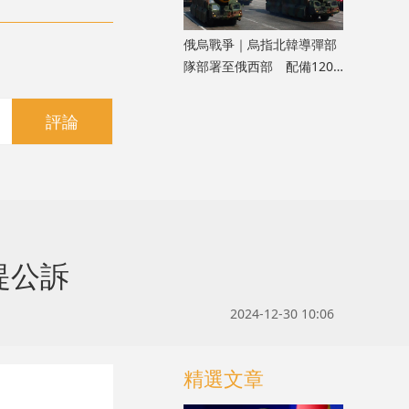
俄烏戰爭｜烏指北韓導彈部
隊部署至俄西部 配備120
枚彈道導彈
評論
提公訴
2024-12-30 10:06
精選文章