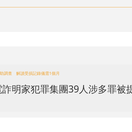
協助調查 解讀受損記錄儀需1個月
詐明家犯罪集團39人涉多罪被