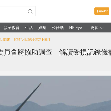
下載APP
親子教育
生活
娛樂
公仔紙
HK Eye
更多
協助調查 解讀受損記錄儀需1個月
委員會將協助調查 解讀受損記錄儀