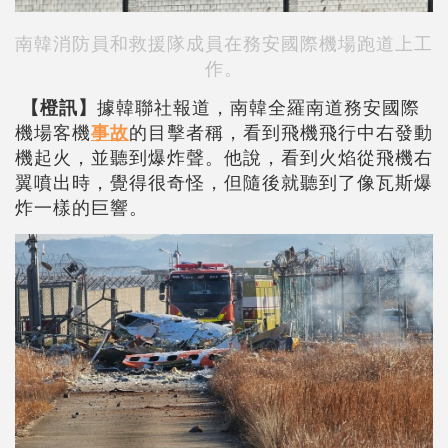
南韓消防員和救援隊成員在務安國際機場跑道上工
作。
【橙訊】
據韓聯社報道，南韓全羅南道務安國際
機場客機
事故
的目擊者稱，看到飛機飛行中右發動
機起火，並聽到爆炸聲。他說，看到火焰從飛機右
翼噴出時，覺得很奇怪，但隨後就聽到了像瓦斯爆
炸一樣的巨響。