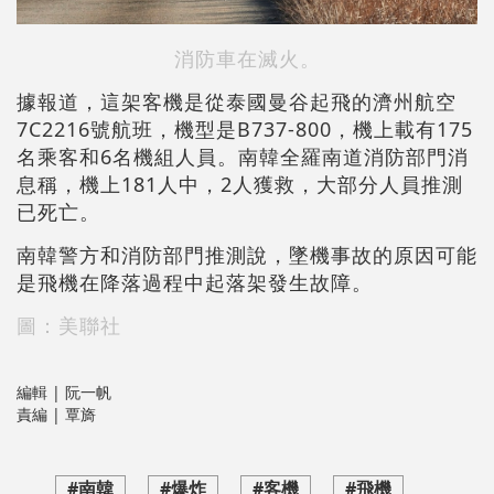
消防車在滅火。
據報道，這架客機是從泰國曼谷起飛的濟州航空
7C2216號航班，機型是B737-800，機上載有175
名乘客和6名機組人員。南韓全羅南道消防部門消
息稱，機上181人中，2人獲救，大部分人員推測
已死亡。
南韓警方和消防部門推測說，墜機事故的原因可能
是飛機在降落過程中起落架發生故障。
圖：美聯社
編輯 | 阮一帆
責編 | 覃旖
#南韓
#爆炸
#客機
#飛機