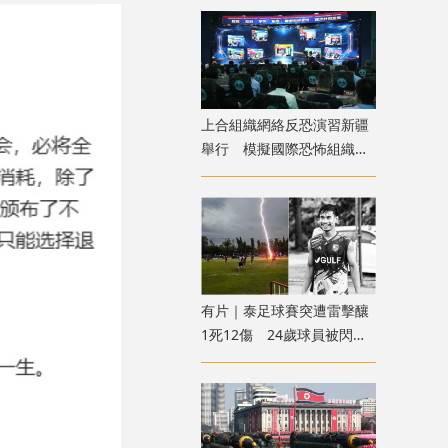
上合組織網絡反恐演習新疆
舉行 模擬國際恐怖組織策
劃實施恐襲等情形
有片｜泰足球賽突遭雷擊釀
1死12傷 24歲球員被閃電
劈中亡