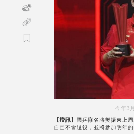
今年3
【橙訊】
國乒隊名將樊振東上周
自己不會退役，並將參加明年的