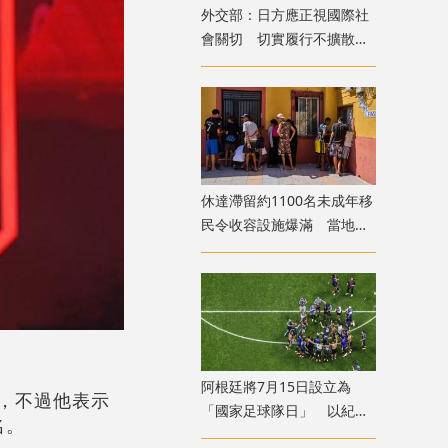
外交部：日方應正視國際社
會關切 切實履行不擴散核
武器的國際法義務
​休達滯留約1100名未成年移
民令收容設施爆滿 當地冀
移送西班牙本土
​阿根廷將7月15日設立為
定，不過他表示
「國家足球隊日」 以紀念
名。
世盃挫英格蘭