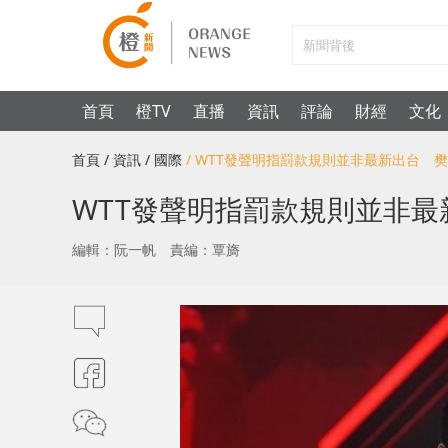
首頁
橙TV
直播
資訊
評論
財經
文化
首頁
/ 資訊
/ 國際
/ WTT發聲明指罰款規則並非最新出台 
WTT發聲明指罰款規則並非
編輯：阮一帆
責編：覃旖