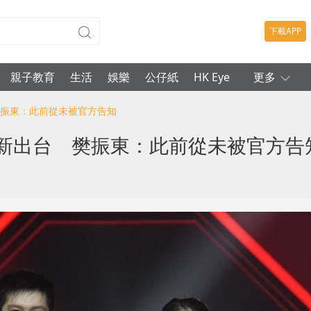
下載APP
親子教育
生活
娛樂
公仔紙
HK Eye
更多
樊振東：此前從未被官方告知
最新出台 樊振東：此前從未被官方告