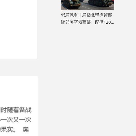
俄烏戰爭｜烏指北韓導彈部
隊部署至俄西部 配備120
枚彈道導彈