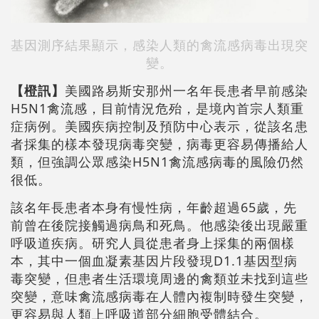
基因測序結果顯示，感染人類的禽流感病毒出現突
變。
【橙訊】
美國路易斯安那州一名年長患者早前感染
H5N1禽流感，目前情況危殆，是境內首宗人類重
症病例。美國疾病控制及預防中心表示，從該名患
者採集的樣本發現病毒突變，病毒更容易傳播給人
類，但強調公眾感染H5N1禽流感病毒的風險仍然
很低。
該名年長患者本身有慢性病，年齡超過65歲，先
前曾在後院接觸過病鳥和死鳥。他感染後出現嚴重
呼吸道疾病。研究人員從患者身上採集的兩個樣
本，其中一個血凝素基因片段發現D1.1基因型病
毒突變，但患者生活環境周邊的禽類並未找到這些
突變，意味禽流感病毒在人體內複制時發生突變，
更容易與人類上呼吸道部分細胞受體結合。