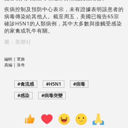
疾病控制及預防中心表示，未有證據表明該患者的
病毒傳染給其他人。截至周五，美國已報告65宗
確診H5N1的人類病例，其中大多數與接觸受感染
的家禽或乳牛有關。
圖：美聯社
編輯 | 覃旖
責編 | 洛奇
#禽流感
#H5N1
#病毒
#感染
#病毒突變