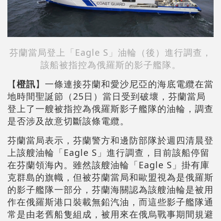
芬蘭當局登上「Eagle S」油輪（後）進行調查，
該船被指控為俄羅斯的影子艦隊。
【
橙訊
】一條連接芬蘭和愛沙尼亞的海底電纜在當
地時間聖誕節（25日）當日受到破壞，芬蘭當局
登上了一艘被指控為俄羅斯影子艦隊的油輪，調查
是否涉及故意切斷該條電纜。
芬蘭當局表示，芬蘭警方和邊防部隊於週四清晨登
上該艘油輪「Eagle S」進行調查，目前該船停留
在芬蘭領海內。雖然該艘油輪「Eagle S」掛有庫
克群島的旗幟，但被芬蘭當局和歐盟視為是俄羅斯
的影子艦隊一部分，芬蘭海關認為該艘油輪是被用
作在俄羅斯港口裝載無鉛汽油，而這些影子艦隊通
常是由老舊船隻組成，被用來在俄烏戰事期間規避