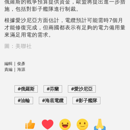
俄羅斯的戰爭預算提供資金，歐盟將提出進一步措
施，包括對影子艦隊進行制裁。
根據愛沙尼亞方面估計，電纜預計可能需時7個月
才能修復完成，但兩國都表示有足夠的電力備用量
來滿足用電的需求。
圖：美聯社
編輯 | 俊彥
責編 | 海源
#俄羅斯
#芬蘭
#愛沙尼亞
#油輪
#海底電纜
#影子艦隊