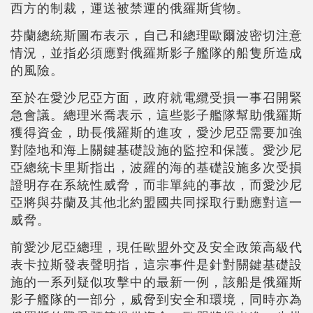
西方的制裁，運送被禁運的俄羅斯貨物。
芬蘭總統斯圖布表示，自己和總理歐爾波密切注意
情況，並指必須應對俄羅斯影子艦隊的船隻所造成
的風險。
至於在愛沙尼亞方面，政府就電纜受損一事召開緊
急會議。總理米喬表示，這些影子艦隊幫助俄羅斯
獲得資金，助長俄羅斯的進攻，愛沙尼亞需要加強
對陸地和海上關鍵基礎設施的監控和保護。愛沙尼
亞總統卡里斯指出，波羅的海的基礎設施多次受損
證明存在系統性威脅，而非單純的事故，而愛沙尼
亞將與芬蘭及其他北約盟國共同採取行動應對這一
威脅。
前愛沙尼亞總理，現任歐盟外交及安全政策高級代
表卡拉斯發表聲明指，這宗事件是針對關鍵基礎設
施的一系列疑似攻擊中的最新一例，該船是俄羅斯
影子艦隊的一部分，威脅到安全和環境，同時亦為