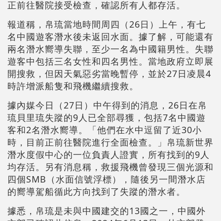
正前往醫院接受檢查，確認所有人都存活。
報道稱，帛琉當地時間周四（26日）上午，有七
名中國遊客潛水後未返回水面。據了解，可能還有
兩名潛水嚮導失聯，至少一名為中國籍男性。失聯
遊客中包括三名女性和四名男性。當地政府立即展
開搜救，但因天氣惡劣當晚暫停，並於27日凌晨4
時許增派船隻和飛機繼續搜救。
據內媒今日（27日）中午得到的消息，26日在帛
琉貝里琉失蹤的9人已全部尋獲，包括7名中國遊
客和2名潛水嚮導。「他們在水中逗留了近30小
時，目前正前往醫院進行全面檢查。」帛琉新世界
潛水度假中心的一位負責人證實，所有找到的9人
均存活。另有消息稱，救援飛機曾發現三個光源和
四個SMB（水面信號浮標），隨後另一間潛水店
的嚮導駕船循此方向找到了失蹤的潛水者。
據悉，帛琉是未與中國建交的13國之一，中國外