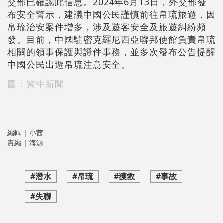
交部已確認此信息。2024年6月13日，外交部發
布安全警示，建議中國公民謹慎前往帛琉旅遊，因
帛琉治安案件增多，涉及遊客安全及旅遊糾紛頻
發。目前，中國駐密克羅尼西亞聯邦使館負責帛琉
相關的領事保護與證件事務，並多次發布公告提醒
中國公民出遊帛琉注意安全。
圖：紫牛新聞
編輯 | 小茜
責編 | 海源
#潛水
#帛琉
#獲救
#事故
#失聯