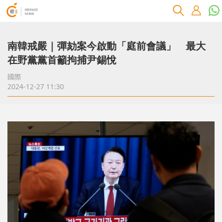
南韓戒嚴｜彈劾案今啟動「庭前會議」 最大
在野黨黨首籲拘捕尹錫悅
國際
2024-12-27 11:30