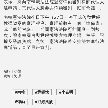
表示，將向南韓憲法法院遞交彈劾審判律師代理人
選申請，其代理人將參與彈劾審判「庭前會議」。
南韓憲法法院今日下午（27日）將正式啓動尹錫
悅彈劾案的審理程序。審理前將有一個「準備庭」
或「庭前會議」，期間憲法法院可能開庭一到數
次，讓南韓國會與尹錫悅雙方梳理立場、主張、證
據及爭論焦點。之後，憲法法院將安排雙方進行法
庭辯論，直至最終宣判。
編輯 | 小茜
責編 | 海源
#南韓
#尹錫悅
#李在明
#彈劾
#戒嚴風波