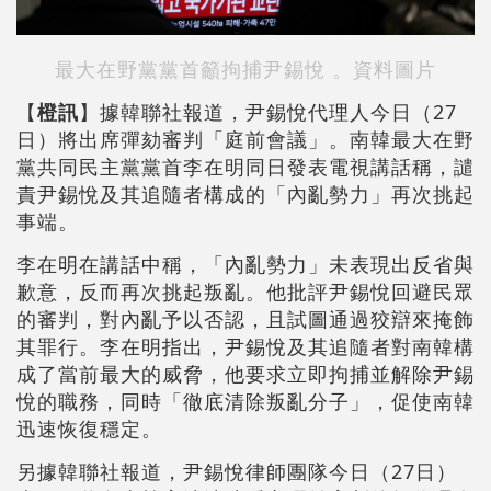
最大在野黨黨首籲拘捕尹錫悅 。資料圖片
【
橙訊
】據韓聯社報道，尹錫悅代理人今日（27
日）將出席彈劾審判「庭前會議」。南韓最大在野
黨共同民主黨黨首李在明同日發表電視講話稱，譴
責尹錫悅及其追隨者構成的「內亂勢力」再次挑起
事端。
李在明在講話中稱，「內亂勢力」未表現出反省與
歉意，反而再次挑起叛亂。他批評尹錫悅回避民眾
的審判，對內亂予以否認，且試圖通過狡辯來掩飾
其罪行。李在明指出，尹錫悅及其追隨者對南韓構
成了當前最大的威脅，他要求立即拘捕並解除尹錫
悅的職務，同時「徹底清除叛亂分子」，促使南韓
迅速恢復穩定。
另據韓聯社報道，尹錫悅律師團隊今日（27日）