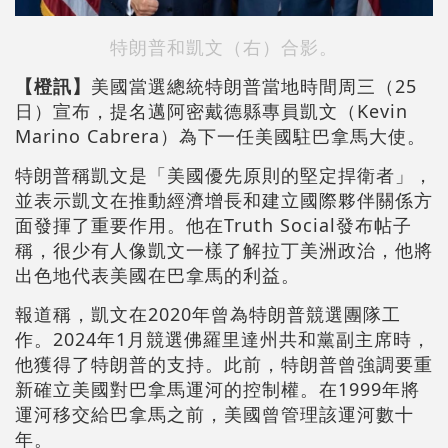
特朗普和凱文（右）合影。
【橙訊】
美國當選總統特朗普當地時間周三（25
日）宣布，提名邁阿密戴德縣專員凱文（Kevin
Marino Cabrera）為下一任美國駐巴拿馬大使。
特朗普稱凱文是「美國優先原則的堅定捍衛者」，
並表示凱文在推動經濟增長和建立國際夥伴關係方
面發揮了重要作用。他在Truth Social發布帖子
稱，很少有人像凱文一樣了解拉丁美洲政治，他將
出色地代表美國在巴拿馬的利益。
報道稱，凱文在2020年曾為特朗普競選團隊工
作。2024年1月競選佛羅里達州共和黨副主席時，
他獲得了特朗普的支持。此前，特朗普曾強調要重
新確立美國對巴拿馬運河的控制權。在1999年將
運河移交給巴拿馬之前，美國曾管理該運河數十
年。