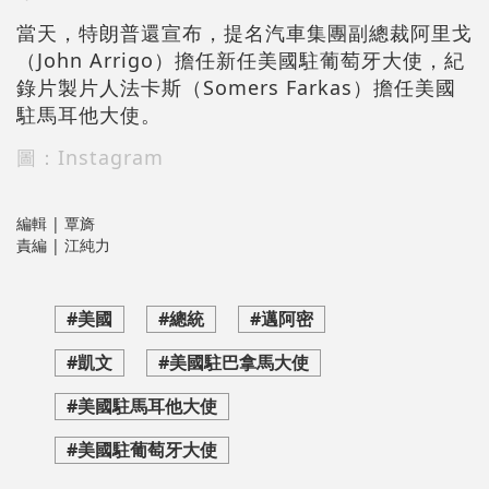
當天，特朗普還宣布，提名汽車集團副總裁阿里戈
（John Arrigo）擔任新任美國駐葡萄牙大使，紀
錄片製片人法卡斯（Somers Farkas）擔任美國
駐馬耳他大使。
圖：Instagram
編輯 | 覃旖
責編 | 江純力
#美國
#總統
#邁阿密
#凱文
#美國駐巴拿馬大使
#美國駐馬耳他大使
#美國駐葡萄牙大使