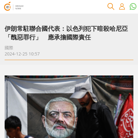
伊朗常駐聯合國代表：以色列犯下暗殺哈尼亞
「醜惡罪行」 應承擔國際責任
國際
2024-12-25 10:57