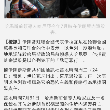
哈馬斯前領導人哈尼亞今年7月時在伊朗境內遭殺
害。
【橙訊】
伊朗常駐聯合國代表伊拉瓦尼在給聯合國
秘書長和安理會的信中表示，以色列「厚顏無恥」
地承認謀殺哈馬斯政治局前領導人哈尼亞，他指責
這宗謀殺是以色列犯下的「醜惡罪行」。
據伊朗伊斯蘭共和國通訊社當地時間周二（24
日）報道，伊拉瓦尼指出，這宗謀殺案，再一次表
明以色列政權應為它的恐怖主義和侵略行為承擔國
際責任。
當地時間7月31日，哈馬斯前領導人哈尼亞及一名
保鏢在其位於伊朗首都德黑蘭的住所內遇襲身亡。