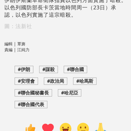
伊朗伊斯蘭革命衛隊指責以色列方面實施了暗殺。
以色列國防部長卡茨當地時間周一（23日）承
認，以色列實施了這宗暗殺。
圖：法新社
編輯 | 覃旖
責編 | 江純力
#伊朗
#謀殺
#聯合國
#安理會
#政治局
#哈馬斯
#聯合國秘書長
#哈尼亞
#聯合國代表