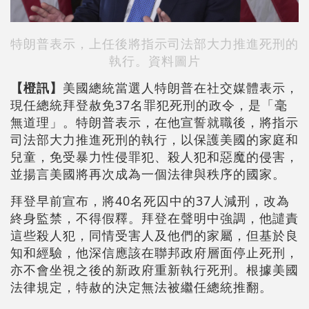
特朗普表示，上任後將指示司法部大力推進死刑的
執行。資料圖片
【橙訊】
美國總統當選人特朗普在社交媒體表示，
現任總統拜登赦免37名罪犯死刑的政令，是「毫
無道理」。特朗普表示，在他宣誓就職後，將指示
司法部大力推進死刑的執行，以保護美國的家庭和
兒童，免受暴力性侵罪犯、殺人犯和惡魔的侵害，
並揚言美國將再次成為一個法律與秩序的國家。
拜登早前宣布，將40名死囚中的37人減刑，改為
終身監禁，不得假釋。拜登在聲明中強調，他譴責
這些殺人犯，同情受害人及他們的家屬，但基於良
知和經驗，他深信應該在聯邦政府層面停止死刑，
亦不會坐視之後的新政府重新執行死刑。根據美國
法律規定，特赦的決定無法被繼任總統推翻。