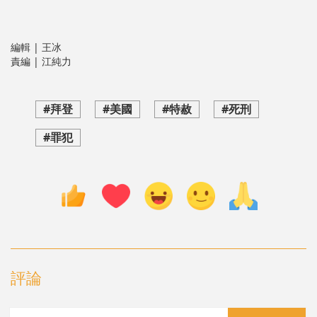
編輯 | 王冰
責編 | 江純力
#拜登
#美國
#特赦
#死刑
#罪犯
評論