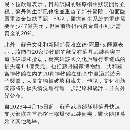
易卜拉欣還表示，目前該國的醫療衛生狀況開始企
穩，蘇丹衛生部已修復並重啓了部分醫院，但面臨
嚴重資金短缺問題。他說，醫療衛生系統的重建需
要至少47億美元，但目前獲得的資金還不到所需
資金的20%。
此外，蘇丹文化和新聞部長哈立德·阿里·艾薩爾表
示，該國有20家博物館的藏品在蘇丹武裝衝突中
遭遇破壞和搶劫，衝突給該國文化旅遊行業造成的
損失達1.1億美元。包括蘇丹國家博物館、共和國
宮博物館在內的20家博物館在衝突中遭遇武裝分
子襲擊，大量文物被破壞和流失。他說，文化和新
聞部將對損失情況進行進一步記錄和統計，並向外
界公布。
自2023年4月15日起，蘇丹武裝部隊與蘇丹快速
支援部隊在首都喀土穆爆發武裝衝突，戰火隨後蔓
延至其他地區。