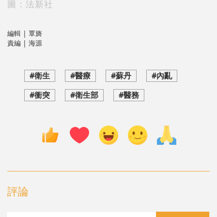
圖：法新社
編輯 | 覃旖
責編 | 海源
#衛生
#醫療
#蘇丹
#內亂
#衝突
#衛生部
#醫務
評論