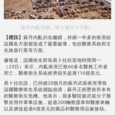
蘇丹內亂持續，喀土穆交火不斷。
【橙訊】
蘇丹內亂仍在繼續，持續一年多的衝突給
該國各方面都造成了嚴重破壞，包括醫療系統和文
化旅遊行業等方面。
據報道，該國衛生部長易卜拉欣當地時間周一
（23日）表示，內亂衝突已致60多名醫務工作者
死亡，醫療衛生系統經濟損失超過110億美元。
易卜拉欣說，已持續20個月的蘇丹武裝衝突導致
該國醫療衛生系統瀕臨崩潰，蘇丹正經歷前所未有
的醫療衛生危機。他表示，很多醫院被武裝分子襲
擊並用作軍事設施，超過200輛救護車和醫療車輛
以及價值超過6億美元的藥品和醫療用品被搶劫。