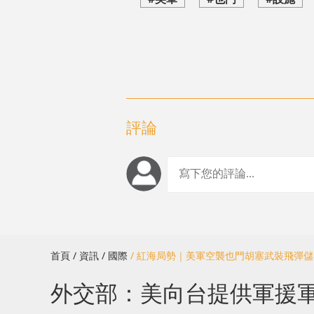
評論
首頁
/ 資訊
/ 國際
/ 紅海局勢｜美軍空襲也門胡塞武裝飛彈
外交部：美向台提供軍援