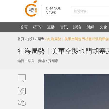
首頁
橙TV
直播
資訊
評論
財經
文化
首頁
/ 資訊
/ 國際
/ 紅海局勢｜美軍空襲也門胡塞武裝飛彈
紅海局勢｜美軍空襲也門胡塞
編輯：草言
責編：孫紹豪