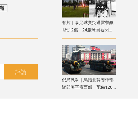
滿
有片｜泰足球賽突遭雷擊釀
1死12傷 24歲球員被閃電
劈中亡
評論
俄烏戰爭｜烏指北韓導彈部
隊部署至俄西部 配備120
枚彈道導彈