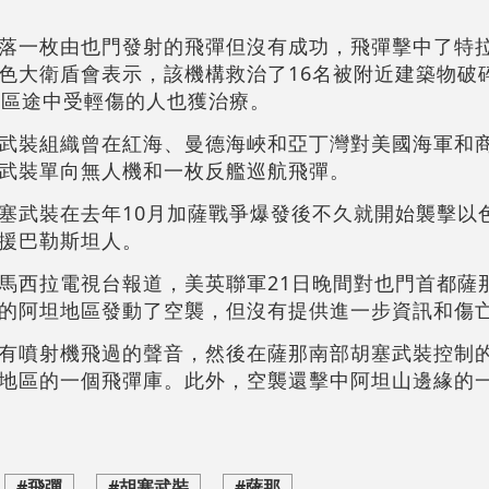
落一枚由也門發射的飛彈但沒有成功，飛彈擊中了特
色大衛盾會表示，該機構救治了16名被附近建築物破
護區途中受輕傷的人也獲治療。
武裝組織曾在紅海、曼德海峽和亞丁灣對美國海軍和
武裝單向無人機和一枚反艦巡航飛彈。
塞武裝在去年10月加薩戰爭爆發後不久就開始襲擊以
援巴勒斯坦人。
馬西拉電視台報道，美英聯軍21日晚間對也門首都薩
的阿坦地區發動了空襲，但沒有提供進一步資訊和傷
有噴射機飛過的聲音，然後在薩那南部胡塞武裝控制
地區的一個飛彈庫。此外，空襲還擊中阿坦山邊緣的
#飛彈
#胡塞武裝
#薩那