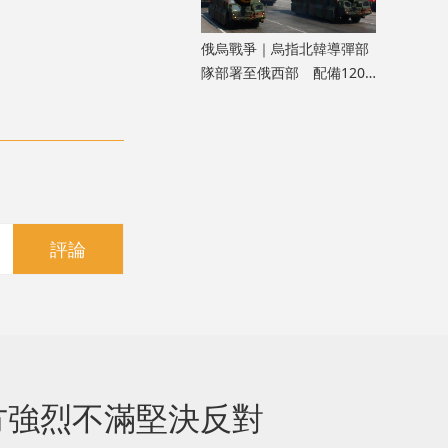
俄烏戰爭｜烏指北韓導彈部
隊部署至俄西部 配備120
枚彈道導彈
評論
方強烈不滿堅決反對