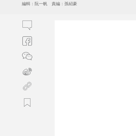
編輯：阮一帆
責編：孫紹豪