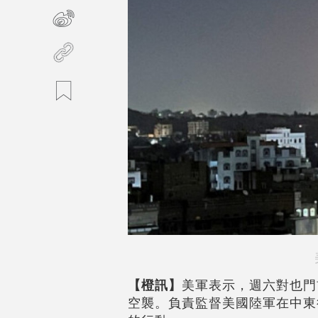
【橙訊】
美軍表示，週六對也門
空襲。負責監督美國陸軍在中東