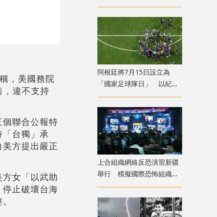
移送西班牙本土
​阿根廷將7月15日設立為
息稱，美國務院
「國家足球隊日」 以紀念
售，違不支持
世盃挫英格蘭
三個聯合公報特
持「台獨」承
向美方提出嚴正
上合組織網絡反恐演習新疆
舉行 模擬國際恐怖組織策
美方女「以武助
劃實施恐襲等情形
，停止破壞台海
整。