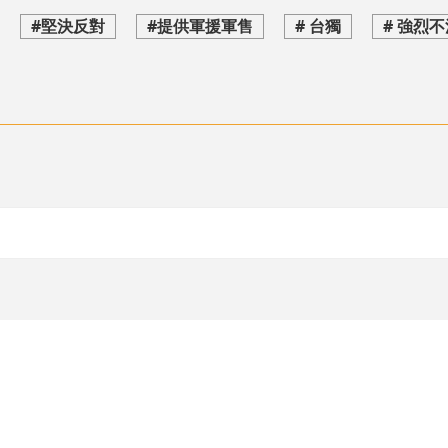
#堅決反對
#提供軍援軍售
# 台獨
# 強烈不