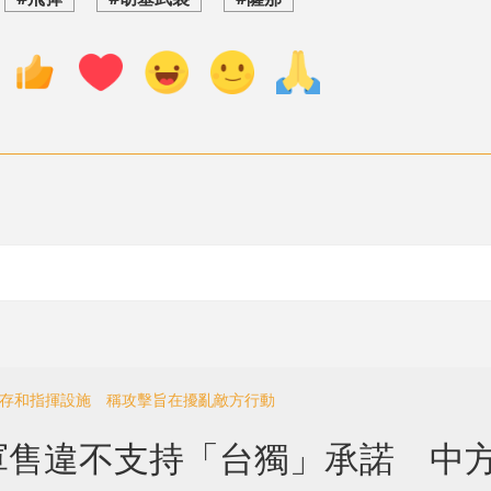
儲存和指揮設施 稱攻擊旨在擾亂敵方行動
軍售違不支持「台獨」承諾 中