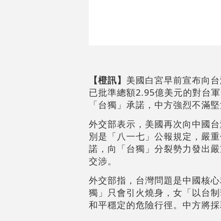
【橙訊】
美國白宮早前宣布向台
已批準總額2.95億美元的對
「台獨」承諾，中方強烈不滿堅
外交部表示，美國再次向中國台
別是「八一七」公報規定，嚴重
諾，向「台獨」分裂勢力發出嚴
交涉。
外交部指，台灣問題是中國核心
獨」只會引火燒身，女「以台制
和平穩定的危險行徑。中方將採