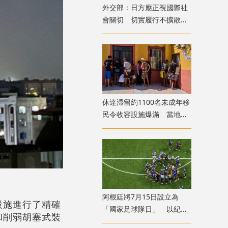
外交部：日方應正視國際社
會關切 切實履行不擴散核
武器的國際法義務
​休達滯留約1100名未成年移
民令收容設施爆滿 當地冀
移送西班牙本土
​阿根廷將7月15日設立為
設施進行了精確
「國家足球隊日」 以紀念
和削弱胡塞武裝
世盃挫英格蘭