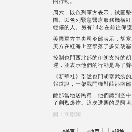
的行動。
周六，以色列軍方表示，試圖擊
園。以色列緊急醫療服務機構紅
輕傷的人。另有14名在前往保
美國軍方中央司令部表示，胡塞
美方在紅海上空擊落了多架胡塞
控制也門西北部的伊朗支持的胡
運，並表示他們的行動是為了聲
《新華社》引述也門胡塞武裝的
報道說，一架戰鬥機對薩那南部
薩那當地居民稱，他們聽到空中
了劇烈爆炸。這次遭襲的是阿坦
圖：互聯網
#美軍
#也門
#設施