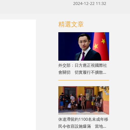
2024-12-22 11:32
精選文章
外交部：日方應正視國際社
會關切 切實履行不擴散核
武器的國際法義務
​休達滯留約1100名未成年移
民令收容設施爆滿 當地冀