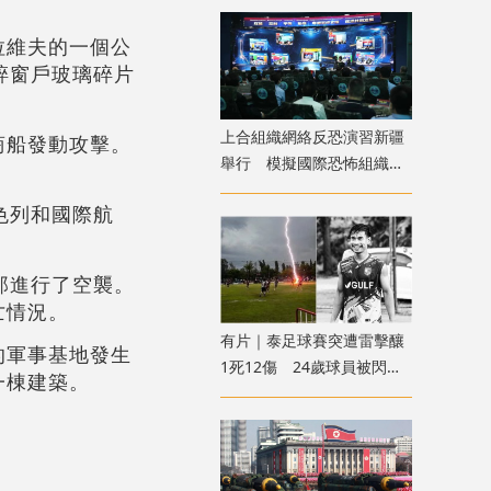
拉維夫的一個公
碎窗戶玻璃碎片
上合組織網絡反恐演習新疆
商船發動攻擊。
舉行 模擬國際恐怖組織策
劃實施恐襲等情形
色列和國際航
那進行了空襲。
亡情況。
有片｜泰足球賽突遭雷擊釀
的軍事基地發生
1死12傷 24歲球員被閃電
一棟建築。
劈中亡