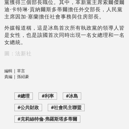
黨獲得三個部長職位。其中，革新黨主席索爾傑爾
迪·卡特琳·貢納爾斯多蒂爾擔任外交部長，人民黨
主席因加·塞蘭擔任社會事務與住房部長。
外媒報道稱，這是冰島首次所有執政黨的領導人皆
是女性，也是該國首次同時出現一名女總理和一名
女總統。
圖：法新社
編輯 | 草言
責編 | 孫紹豪
#總理
#利率
#冰島
#公共財政
#社會民主聯盟
#克莉絲特倫‧弗羅斯塔多蒂爾