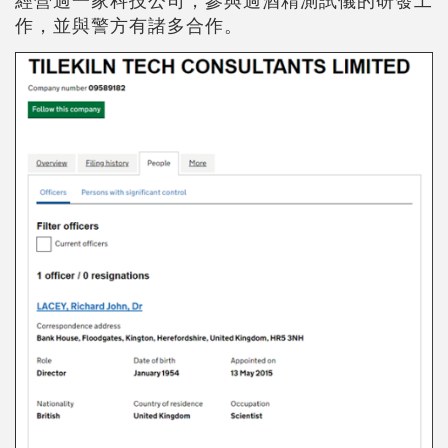
經營過一家科技公司，參與過酒精測試儀的研發工
作，並與警方有諸多合作。