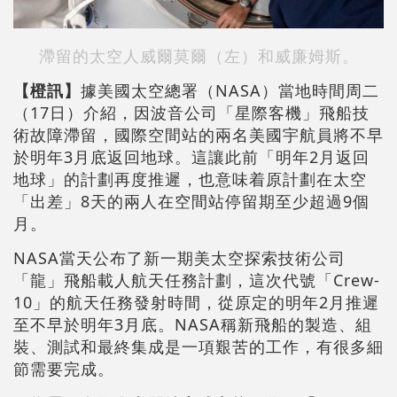
滯留的太空人威爾莫爾（左）和威廉姆斯。
【橙訊】
據美國太空總署（NASA）當地時間周二
（17日）介紹，因波音公司「星際客機」飛船技
術故障滯留，國際空間站的兩名美國宇航員將不早
於明年3月底返回地球。這讓此前「明年2月返回
地球」的計劃再度推遲，也意味着原計劃在太空
「出差」8天的兩人在空間站停留期至少超過9個
月。
NASA當天公布了新一期美太空探索技術公司
「龍」飛船載人航天任務計劃，這次代號「Crew-
10」的航天任務發射時間，從原定的明年2月推遲
至不早於明年3月底。NASA稱新飛船的製造、組
裝、測試和最終集成是一項艱苦的工作，有很多細
節需要完成。