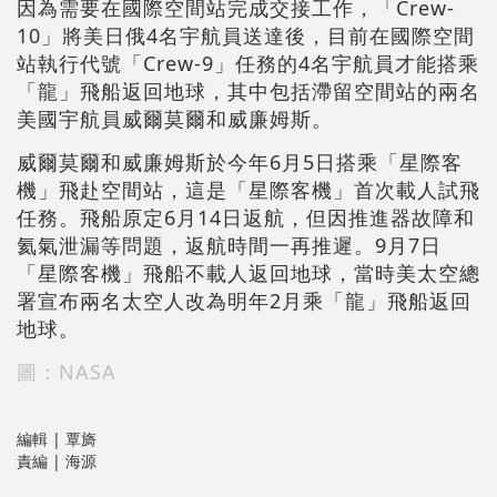
因為需要在國際空間站完成交接工作，「Crew-
10」將美日俄4名宇航員送達後，目前在國際空間
站執行代號「Crew-9」任務的4名宇航員才能搭乘
「龍」飛船返回地球，其中包括滯留空間站的兩名
美國宇航員威爾莫爾和威廉姆斯。
威爾莫爾和威廉姆斯於今年6月5日搭乘「星際客
機」飛赴空間站，這是「星際客機」首次載人試飛
任務。飛船原定6月14日返航，但因推進器故障和
氦氣泄漏等問題，返航時間一再推遲。9月7日
「星際客機」飛船不載人返回地球，當時美太空總
署宣布兩名太空人改為明年2月乘「龍」飛船返回
地球。
圖：NASA
編輯 | 覃旖
責編 | 海源