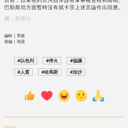
目前，以軍在約旦河西岸設有軍事檢查站和崗哨。
巴勒斯坦方面暫時沒有就卡茨上述言論作出回應。
圖：新華社
編輯 | 覃旖
責編 | 海源
#以色列
#停火
#協議
#人質
#哈馬斯
#加沙