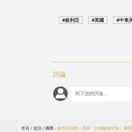
#敘利亞
#英國
#中東
評論
首頁
/ 資訊
/ 國際
/ 敘利亞局勢｜英與「沙姆解放武裝」展