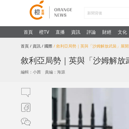
首頁
橙TV
直播
資訊
評論
財經
文化
首頁
/ 資訊
/ 國際
/ 敘利亞局勢｜英與「沙姆解放武裝」展
敘利亞局勢｜英與「沙姆解放
編輯：小茜
責編：海源