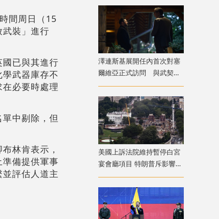
地時間周日（15
放武裝」進行
澤連斯基展開任內首次對塞
英國已與其進行
爾維亞正式訪問 與武契奇
化學武器庫存不
會面
求在必要時處理
名單中剔除，但
卿布林肯表示，
美國上訴法院維持暫停白宮
土準備提供軍事
宴會廳項目 特朗普斥影響國
繫並評估人道主
家安全揚言上訴