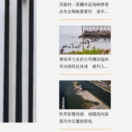
貝森特：霍爾木茲海峽將逐
步失去戰略重要性 過半能
源將由地下管道輸送
摩洛哥七名的士司機涉協助
非法移民赴休達 被判入獄
兼罰款
乾旱影響持續 德國境內萊
茵河水位屢創新低