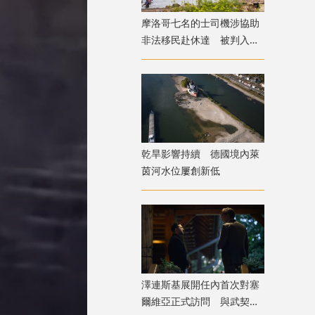
摩洛哥七名的士司機涉協助
非法移民赴休達 被判入獄
兼罰款
乾旱影響持續 德國境內萊
茵河水位屢創新低
澤連斯基展開任內首次對塞
爾維亞正式訪問 與武契奇