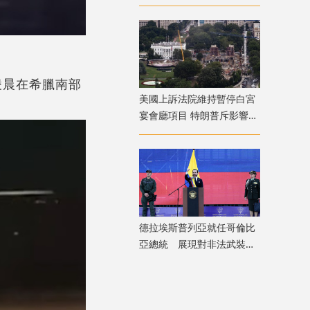
會面
凌晨在希臘南部
美國上訴法院維持暫停白宮
宴會廳項目 特朗普斥影響國
家安全揚言上訴
德拉埃斯普列亞就任哥倫比
亞總統 展現對非法武裝組
織強硬立場