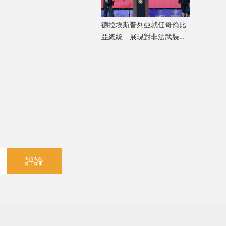
德拉埃斯普列亞就任哥倫比
亞總統 展現對非法武裝組
織強硬立場
評論