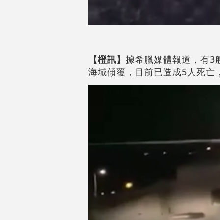
【橙訊】
據希臘媒體報道，有3
海域傾覆，目前已造成5人死亡