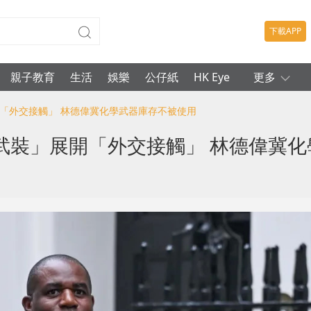
下載APP
親子教育
生活
娛樂
公仔紙
HK Eye
更多
開「外交接觸」 林德偉冀化學武器庫存不被使用
武裝」展開「外交接觸」 林德偉冀化