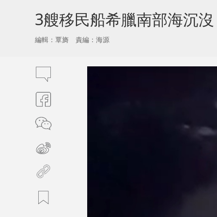
3艘移民船希臘南部海沉沒
編輯：覃旖
責編：海源