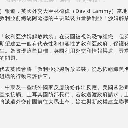
）報道，英國外交大臣林德偉（David Lammy）當
敘利亞前總統阿薩德的主要武裝力量敘利亞「沙姆解
「敘利亞沙姆解放武裝」在英國被視為恐怖組織，但
期望建立一個有代表性和包容性的敘利亞政府，保護
生。為實現這些目標，英國利用外交和情報渠道，尋
的問題。
不代表英國會將「敘利亞沙姆解放武裝」從恐怖組織黑
組織的行動來評估它。
，中東及一些域外國家反應紛紛作出反應。美國國務
直接接觸。土耳其國防部長稱，若敘過渡政府請求，
將派遣外交使團前往大馬士革，旨在與新政權建立聯