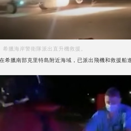
希臘海岸警衛隊派出直升機救援。
在希臘南部克里特島附近海域，已派出飛機和救援船