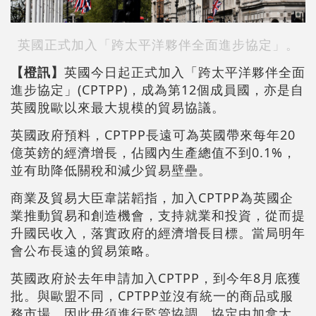
英國正式加入「跨太平洋夥伴全面進步協定」。
【橙訊】
英國今日起正式加入「跨太平洋夥伴全面
進步協定」(CPTPP)，成為第12個成員國，亦是自
英國脫歐以來最大規模的貿易協議。
英國政府預料，CPTPP長遠可為英國帶來每年20
億英鎊的經濟增長，佔國內生產總值不到0.1%，
並有助降低關稅和減少貿易壁壘。
商業及貿易大臣韋諾韜指，加入CPTPP為英國企
業推動貿易和創造機會，支持就業和投資，從而提
升國民收入，落實政府的經濟增長目標。當局明年
會公布長遠的貿易策略。
英國政府於去年申請加入CPTPP，到今年8月底獲
批。與歐盟不同，CPTPP並沒有統一的商品或服
務市場，因此毋須進行監管協調。協定由加拿大、