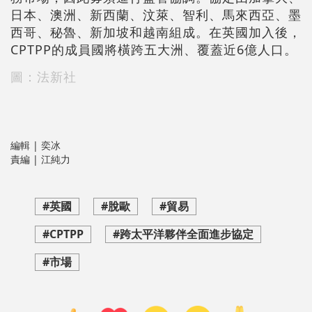
日本、澳洲、新西蘭、汶萊、智利、馬來西亞、墨
西哥、秘魯、新加坡和越南組成。在英國加入後，
CPTPP的成員國將橫跨五大洲、覆蓋近6億人口。
圖：法新社
編輯 | 奕冰
責編 | 江純力
#英國
#脫歐
#貿易
#CPTPP
#跨太平洋夥伴全面進步協定
#市場