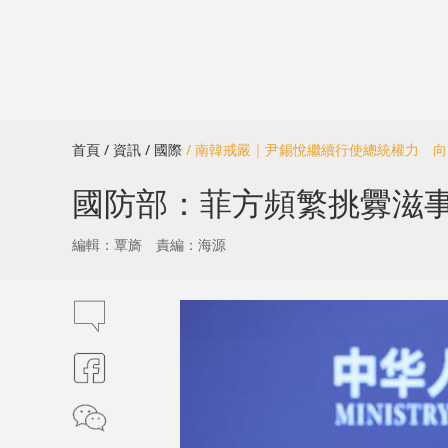
首頁
/ 資訊
/ 國際
/ 南韓戒嚴｜尹錫悅繼續行使總統權力 
國防部：菲方頻繁挑釁滋
編輯：覃旖
責編：海源