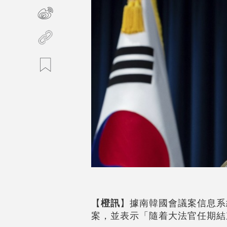
【
橙訊
】據南韓國會議案信息系
案，並表示「隨着大法官任期結