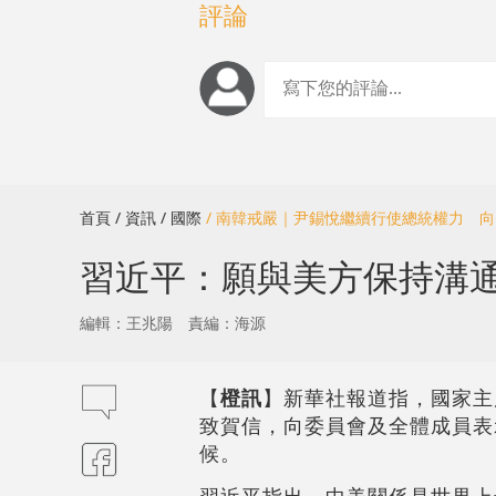
評論
首頁
/ 資訊
/ 國際
/ 南韓戒嚴｜尹錫悅繼續行使總統權力 
習近平：願與美方保持溝
編輯：王兆陽
責編：海源
【
橙訊
】新華社報道指，國家主
致賀信，向委員會及全體成員表
候。
習近平指出，中美關係是世界上