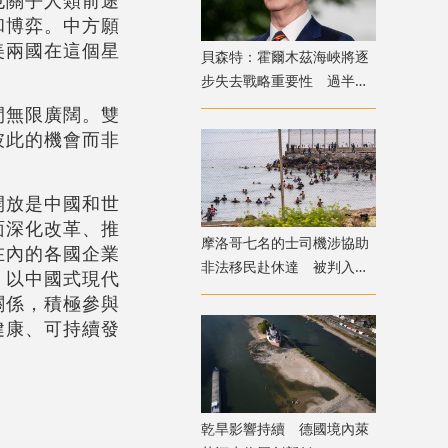
和博弈。中方願
美兩國在這個星
貝森特：霍爾木茲海峽將逐
步失去戰略重要性 過半能
源將由地下管道輸送
間無限廣闊。雙
彼此的機會而非
開放是中國和世
面深化改革、推
摩洛哥七名的士司機涉協助
在內的各國企業
非法移民赴休達 被判入獄
，以中國式現代
兼罰款
關係，積極參與
健康、可持續發
乾旱影響持續 德國境內萊