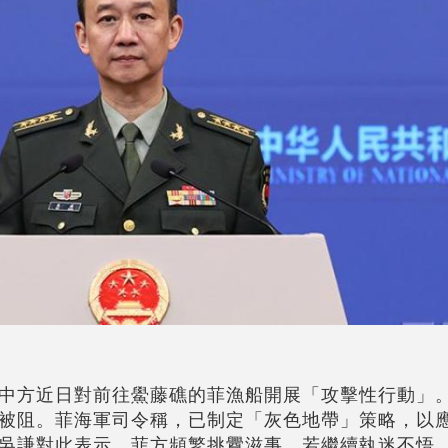
中方近日對前往鱟藤礁的菲漁船開展「攻擊性行動」
被阻。菲海軍司令稱，已制定「灰色地帶」策略，以
吳謙對此表示，菲方頻繁挑釁滋事，若繼續執迷不悟