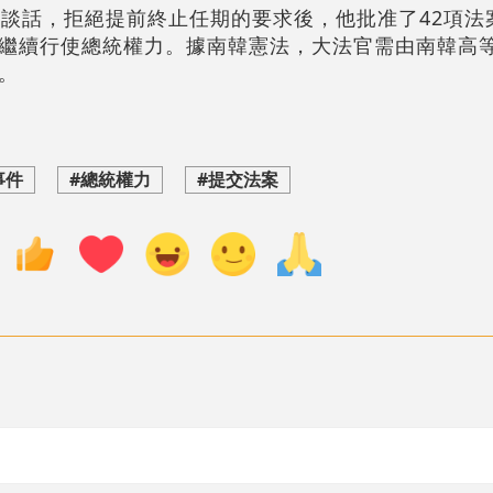
民談話，拒絕提前終止任期的要求後，他批准了42項法
繼續行使總統權力。據南韓憲法，大法官需由南韓高
。
事件
#總統權力
#提交法案