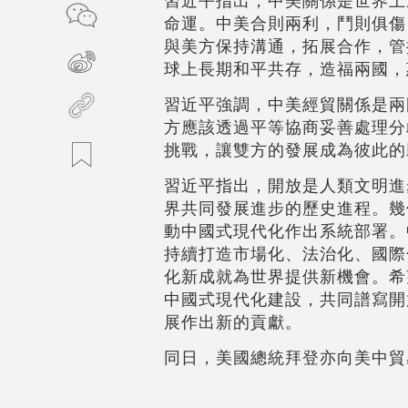
命運。中美合則兩利，鬥則俱傷
與美方保持溝通，拓展合作，管
球上長期和平共存，造福兩國，
習近平強調，中美經貿關係是兩
方應該透過平等協商妥善處理分
挑戰，讓雙方的發展成為彼此的
習近平指出，開放是人類文明進
界共同發展進步的歷史進程。幾
動中國式現代化作出系統部署。
持續打造市場化、法治化、國際
化新成就為世界提供新機會。希
中國式現代化建設，共同譜寫開
展作出新的貢獻。
同日，美國總統拜登亦向美中貿