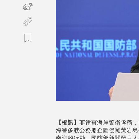
【橙訊】
菲律賓海岸警衛隊稱，
海警多艘公務船企圖侵闖黃岩島
南海的行動。國防部新聞發言人