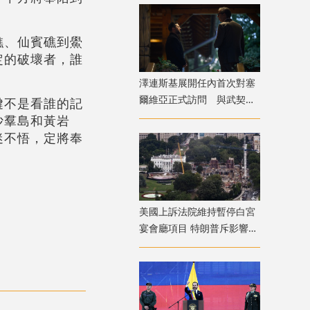
礁、仙賓礁到鱟
定的破壞者，誰
澤連斯基展開任內首次對塞
爾維亞正式訪問 與武契奇
鍵不是看誰的記
會面
沙羣島和黃岩
迷不悟，定將奉
美國上訴法院維持暫停白宮
宴會廳項目 特朗普斥影響國
家安全揚言上訴