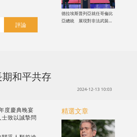
德拉埃斯普列亞就任哥倫比
亞總統 展現對非法武裝組
評論
織強硬立場
長期和平共存
2024-12-13 10:03
4年度慶典晚宴
精選文章
人士致以誠摯問
也關乎人類前途