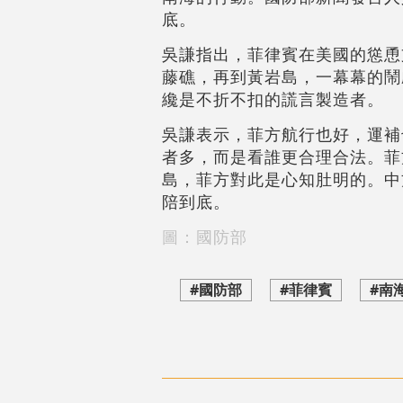
底。
吳謙指出，菲律賓在美國的慫恿
藤礁，再到黃岩島，一幕幕的鬧
纔是不折不扣的謊言製造者。
吳謙表示，菲方航行也好，運補
者多，而是看誰更合理合法。菲
島，菲方對此是心知肚明的。中
陪到底。
圖：國防部
#國防部
#菲律賓
#南