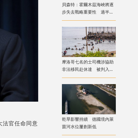
貝森特：霍爾木茲海峽將逐
步失去戰略重要性 過半能
源將由地下管道輸送
摩洛哥七名的士司機涉協助
非法移民赴休達 被判入獄
兼罰款
乾旱影響持續 德國境內萊
大法官任命同意
茵河水位屢創新低