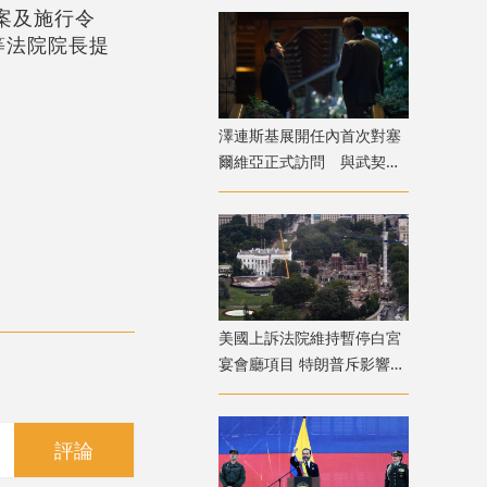
案及施行令
等法院院長提
澤連斯基展開任內首次對塞
爾維亞正式訪問 與武契奇
會面
美國上訴法院維持暫停白宮
宴會廳項目 特朗普斥影響國
家安全揚言上訴
評論