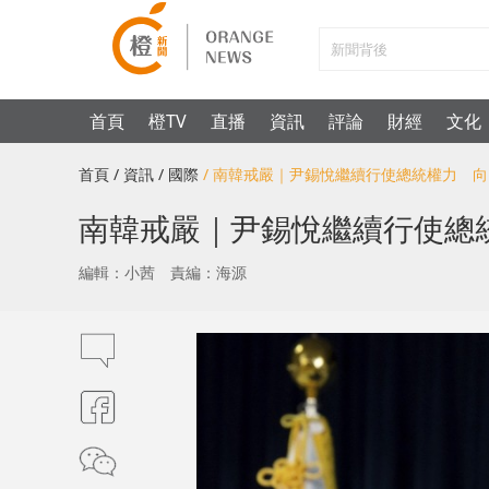
首頁
橙TV
直播
資訊
評論
財經
文化
首頁
/ 資訊
/ 國際
/ 南韓戒嚴｜尹錫悅繼續行使總統權力 
南韓戒嚴｜尹錫悅繼續行使總
編輯：小茜
責編：海源