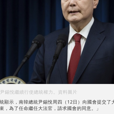
尹錫悅繼續行使總統權力。資料圖片
統顯示，南韓總統尹錫悅周四（12日）向國會提交了
束，為了任命繼任大法官，請求國會的同意。」