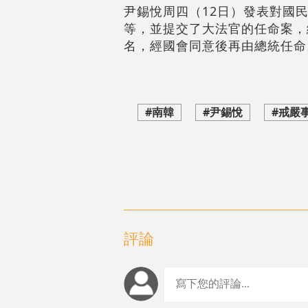
尹錫悅周四（12日）發表對國
等，並提交了大法官的任命案，
名，經國會同意後再由總統任命
#南韓
#尹錫悅
#戒嚴
評論