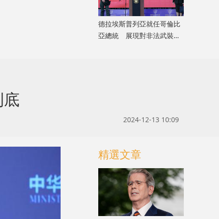
德拉埃斯普列亞就任哥倫比
亞總統 展現對非法武裝組
織強硬立場
到底
2024-12-13 10:09
精選文章