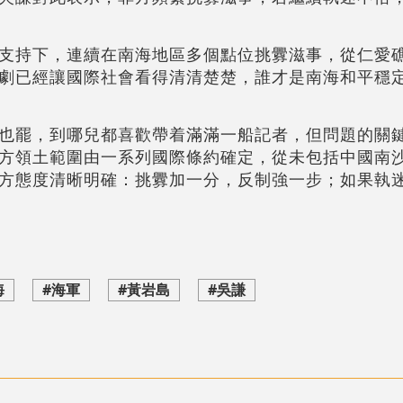
支持下，連續在南海地區多個點位挑釁滋事，從仁愛
劇已經讓國際社會看得清清楚楚，誰才是南海和平穩
也罷，到哪兒都喜歡帶着滿滿一船記者，但問題的關
方領土範圍由一系列國際條約確定，從未包括中國南
方態度清晰明確：挑釁加一分，反制強一步；如果執
海
#海軍
#黃岩島
#吳謙