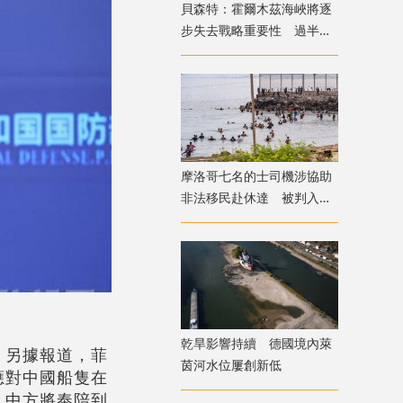
貝森特：霍爾木茲海峽將逐
步失去戰略重要性 過半能
源將由地下管道輸送
摩洛哥七名的士司機涉協助
非法移民赴休達 被判入獄
兼罰款
乾旱影響持續 德國境內萊
。另據報道，菲
茵河水位屢創新低
應對中國船隻在
，中方將奉陪到