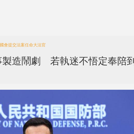
向國會提交法案任命大法官
事製造鬧劇 若執迷不悟定奉陪